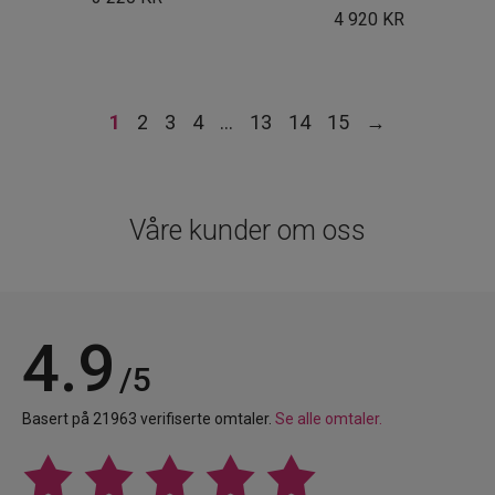
4 920
KR
1
2
3
4
…
13
14
15
→
Våre kunder om oss
4.9
/5
Basert på 21963 verifiserte omtaler.
Se alle omtaler.