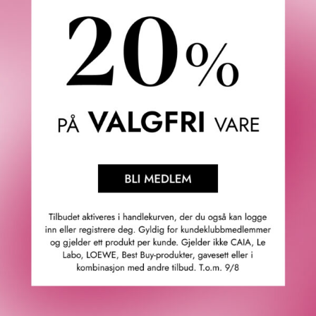
AMOUAGE
ESCENTRIC MOLECULES
REMAIN ESSENCE DE
COLOGNE ONE 100 ML
PARFUM 100 ML
1 865
KR
5 405
KR