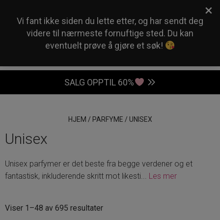
×
0
Vi fant ikke siden du lette etter, og har sendt deg
videre til nærmeste fornuftige sted. Du kan
eventuelt prøve å gjøre et søk!
SALG OPPTIL 60%
HJEM
/
PARFYME
/
UNISEX
Unisex
Unisex parfymer er det beste fra begge verdener og et
fantastisk, inkluderende skritt mot likesti
...
Les mer
Sortert
Viser 1–48 av 695 resultater
etter