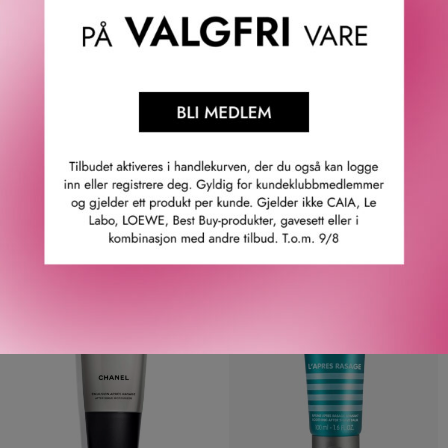
DIOR
KIEHL'S
SAUVAGE AFTER-SHAVE
ULTIMATE RAZOR BURN &
BALM 100 ML
BUMP RELIEF
770
KR
315
KR