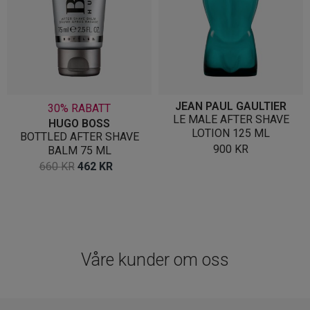
JEAN PAUL GAULTIER
30% RABATT
LE MALE AFTER SHAVE
HUGO BOSS
LOTION 125 ML
BOTTLED AFTER SHAVE
900
KR
BALM 75 ML
OPPRINNELIG
NÅVÆRENDE
660
KR
462
KR
PRIS
PRIS
VAR:
ER:
660 KR.
462 KR.
Våre kunder om oss