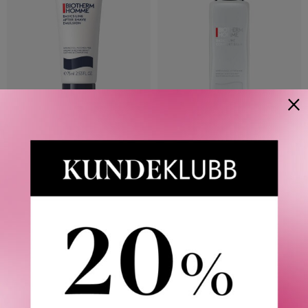
×
BIOTHERM
BIOTHERM
HOMME AFTERSHAVE
HOMME AFTERSHAVE ULTRA
SOOTHING BALM ALCOHOL
COMFORT BALM 75 ML
FREE 75 ML
520
KR
520
KR