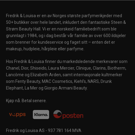
Fredrik & Louisa er en av Norges største parfymerikjeder med
50+ butikker over hele landet, inkludert den fantastiske Steen &
Strøm Beauty Hall. Vi er en norskeid familiebedrift som ble
grunnlagt i 1984, og i dag består vår familie av over 600 ildsjeler
som brenner for kundeservice og faget sitt – enten det er
makeup, hudpleie, hårpleie eller parfyme.
Hos Fredrik & Louisa finner du markedsledende merkevarer som
Chanel, Dior, Shiseido, Laura Mercier, Clinique, Clarins, Biotherm,
VINN 5000 KR!
Lancôme og Elizabeth Arden, samt internasjonale kultmerker
som Fenty Beauty, MAC Cosmetics, Kiehl's, NARS, Drunk
Elephant, La Mer og Giorgio Armani Beauty.
Kjøp nå. Betal senere.
JEG VIL VINNE
LUKK
Fredrik og Louisa AS - 937 781 164 MVA