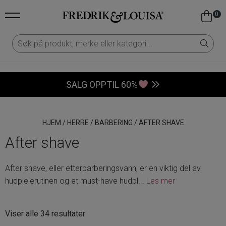
0
SALG OPPTIL 60%
HJEM
/
HERRE
/
BARBERING
/
AFTER SHAVE
After shave
After shave, eller etterbarberingsvann, er en viktig del av
hudpleierutinen og et must-have hudpl
...
Les mer
Sortert
Viser alle 34 resultater
etter