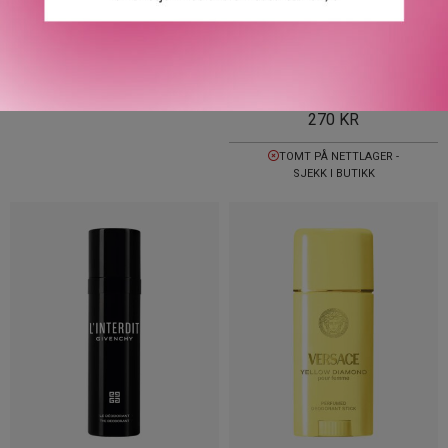
RABANNE
CLEAN
LADY MILLION DEO SPRAY
CLEAN RESERVE KAKADU
150 ML
PLUM BRIGHTENING
DEODORANT 59 ML
465
KR
270
KR
TOMT PÅ NETTLAGER -
SJEKK I BUTIKK