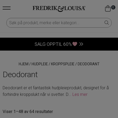
0
SALG OPPTIL 60%
HJEM
/
HUDPLEIE
/
KROPPSPLEIE
/
DEODORANT
Deodorant
Deodorant er et fantastisk hudpleieprodukt, designet for å
forhindre kroppslukt når vi svetter. D
...
Les mer
Sortert
Viser 1–48 av 64 resultater
etter