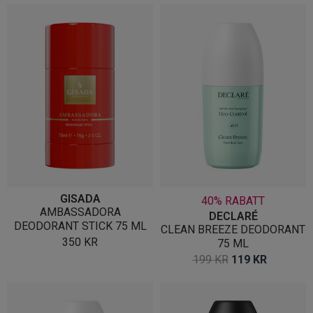
GISADA
40% RABATT
AMBASSADORA
DECLARÉ
DEODORANT STICK 75 ML
CLEAN BREEZE DEODORANT
350
KR
75 ML
OPPRINNELIG
NÅVÆR
199
KR
119
KR
PRIS
PRIS
VAR:
ER:
199 KR.
119 KR.