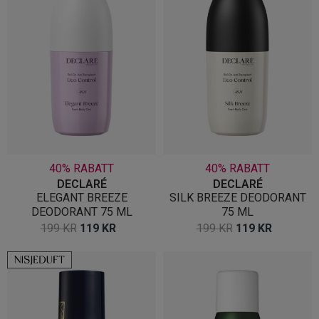
40% RABATT
40% RABATT
DECLARÉ
DECLARÉ
ELEGANT BREEZE
SILK BREEZE DEODORANT
DEODORANT 75 ML
75 ML
OPPRINNELIG
NÅVÆRENDE
OPPRINNELIG
NÅVÆR
199
KR
119
KR
199
KR
119
KR
PRIS
PRIS
PRIS
PRIS
VAR:
ER:
VAR:
ER:
199 KR.
119 KR.
199 KR.
119 KR.