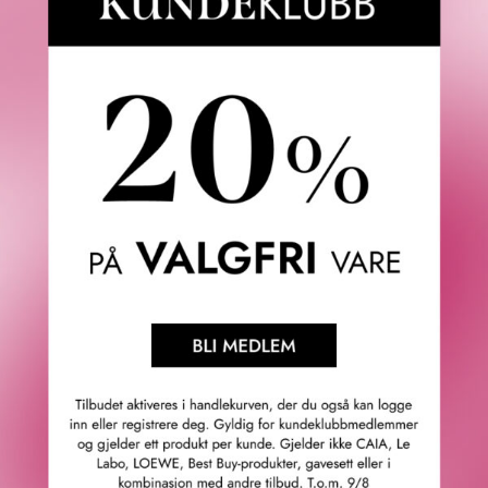
RABANNE
RABANNE
OLYMPÉA DEO SPRAY 150
PURE XS FOR HER DEO
ML
SPRAY 150 ML
460
KR
310
KR
TOMT PÅ NETTLAGER -
SJEKK I BUTIKK