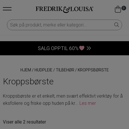
0
SALG OPPTIL 60%
HJEM
/
HUDPLEIE
/
TILBEHØR
/
KROPPSBØRSTE
Kroppsbørste
Kroppsbørste er et enkelt, men svært effektivt verktøy for å
eksfoliere og friske opp huden på kr
...
Les mer
Sortert
Viser alle 2 resultater
etter