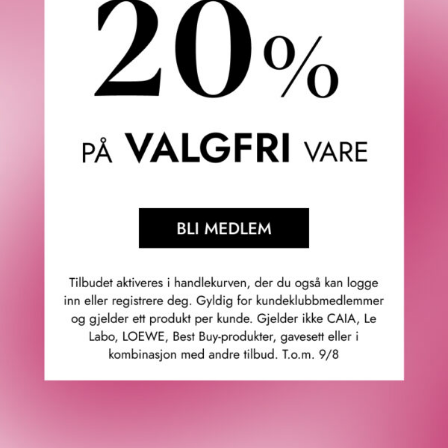
Anette L.
06/08/2026
Verifisert kunde
Topp
Fredrik & Louisa
Om Fredrik & Louisa
Autorisert forhandler
Redegjørelse åpenhetsloven