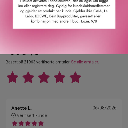
Våre kunder om oss
4.9
/5
Basert på 21963 verifiserte omtaler.
Se alle omtaler.
Anette L.
06/08/2026
Verifisert kunde