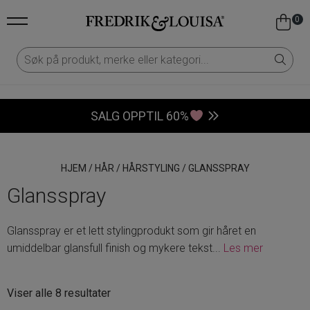
0
SALG OPPTIL 60%
HJEM
/
HÅR
/
HÅRSTYLING
/
GLANSSPRAY
Glansspray
Glansspray er et lett stylingprodukt som gir håret en
umiddelbar glansfull finish og mykere tekst
...
Les mer
Sortert
Viser alle 8 resultater
etter