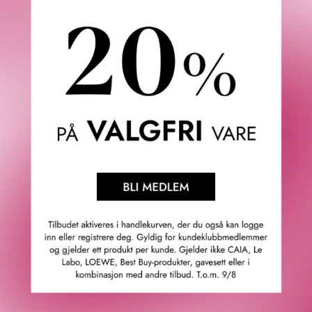
BROWGAME COSMETICS
SIGNATURE LED POCKET
MIRROR
259
KR
Våre kunder om oss
4.9
/5
Basert på 21963 verifiserte omtaler.
Se alle omtaler.