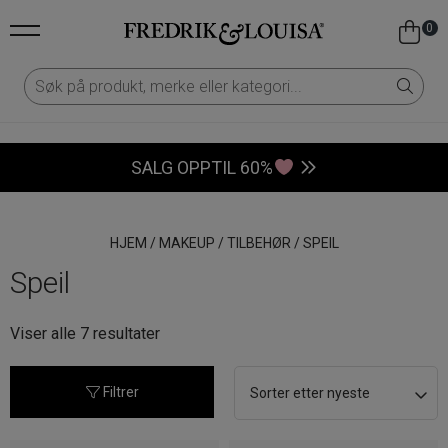
0
SALG OPPTIL 60%
HJEM
/
MAKEUP
/
TILBEHØR
/
SPEIL
Speil
Sortert
Viser alle 7 resultater
etter
nyeste
Filtrer