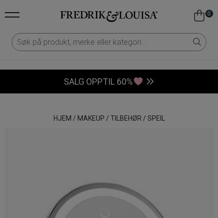
0
SALG OPPTIL 60%
HJEM
/
MAKEUP
/
TILBEHØR
/
SPEIL