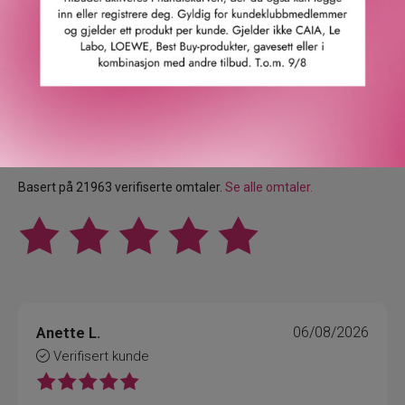
Våre kunder om oss
4.9
/5
Basert på 21963 verifiserte omtaler.
Se alle omtaler.
Anette L.
06/08/2026
Verifisert kunde