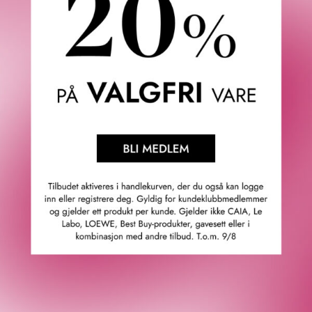
Anette L.
06/08/2026
Verifisert kunde
Topp
Fredrik & Louisa
Om Fredrik & Louisa
Autorisert forhandler
Redegjørelse åpenhetsloven
Våre butikker