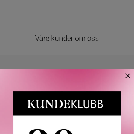
Våre kunder om oss
4.9
×
/5
Basert på 21963 verifiserte omtaler.
Se alle omtaler.