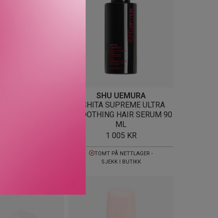
U UEMURA
SHU UEMURA
CE ABSOLUE
ASHITA SUPREME ULTRA
ING OVERNIGHT
SMOOTHING HAIR SERUM 90
SERUM 150 ML
ML
1 049
KR
1 005
KR
TOMT PÅ NETTLAGER -
SJEKK I BUTIKK