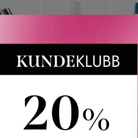
RASTASE
KÉRASTASE
KÉ
PPLEMENT SPLIT
SÉRUM FILLER
SÉRUM TH
SERUM 50 ML
FONDAMENTAL 90 ML
740
KR
818
KR