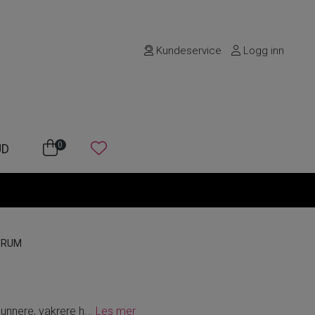
Kundeservice
Logg inn
0
UD
ERUM
sunnere, vakrere h
...
Les mer