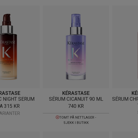
RASTASE
KÉRASTASE
KÉ
C NIGHT SERUM
SÉRUM CICANUIT 90 ML
SÉRUM CH
RA
315
KR
740
KR
VARIANTER
TOMT PÅ NETTLAGER -
SJEKK I BUTIKK