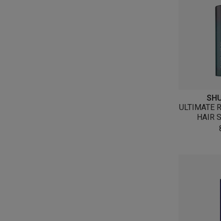
SH
ULTIMATE 
HAIR 