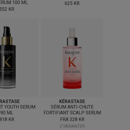
ERUM 100 ML
625
KR
552
KR
RASTASE
KÉRASTASE
HT YOUTH SERUM
SÉRUM ANTI-CHUTE
90 ML
FORTIFIANT SCALP SERUM
818
KR
FRA
328
KR
2 VARIANTER