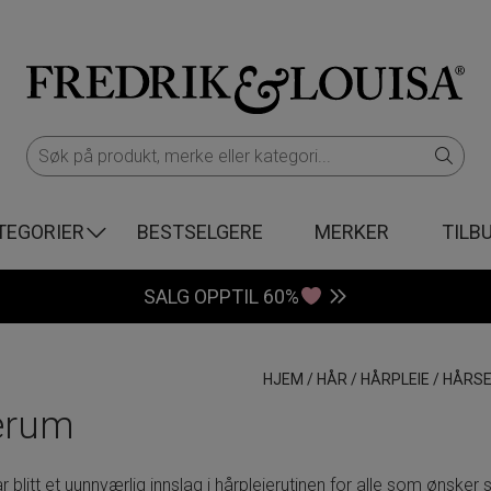
TEGORIER
BESTSELGERE
MERKER
TILB
SALG OPPTIL 60%
HJEM
/
HÅR
/
HÅRPLEIE
/
HÅRS
erum
 blitt et uunnværlig innslag i hårpleierutinen for alle som ønsker 