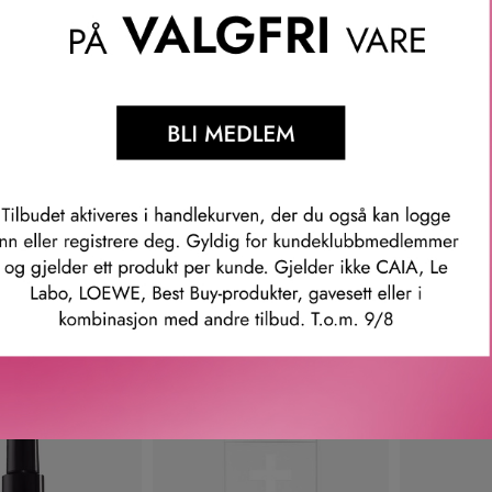
U UEMURA
SHU UEMURA
SH
RKER BLOW DRY
IZUMI TONIC THICKENING
ESSEN
ER 150 ML
SERUM 90 ML
NOURISH
HAIR 
539
KR
779
KR