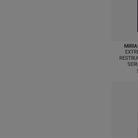
MIRI
EXTR
RESTRU
SER