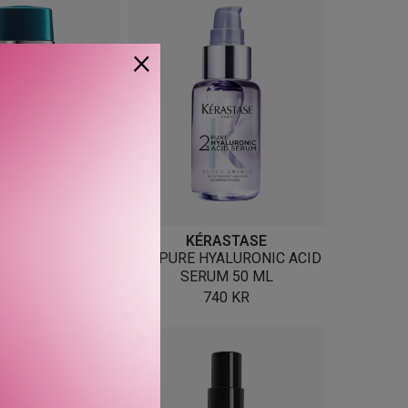
×
RASTASE
KÉRASTASE
ÉRAPISTE 30 ML
2 % PURE HYALURONIC ACID
SERUM 50 ML
697
KR
740
KR