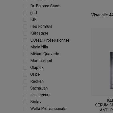
Dr. Barbara Sturm
ghd
Viser alle 4
IGK
Iles Formula
Kérastase
L'Oréal Professionnel
Maria Nila
Miriam Quevedo
Moroccanoil
Olaplex
Oribe
Redken
Sachajuan
shu uemura
KÉ
Sisley
SÉRUM CE
Wella Professionals
ANTI-P