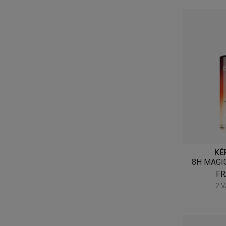
KÉ
8H MAGI
F
2 