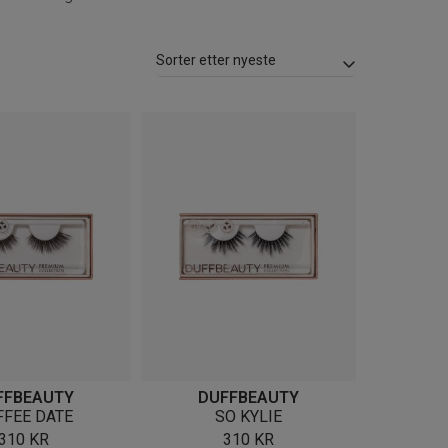
FFBEAUTY
DUFFBEAUTY
FFEE DATE
SO KYLIE
310
KR
310
KR