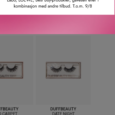
COSMETICS
MAC COSMETICS
DU
OW-OFF LASH
#4 IDOL LASH
GO
215
KR
215
KR
FFBEAUTY
DUFFBEAUTY
D CARPET
DATE NIGHT