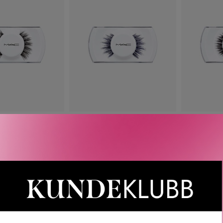
COSMETICS
MAC COSMETICS
MAC 
GASTAR LASH
#88 STUNNER LASH
#83 
215
KR
215
KR