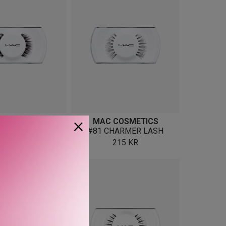
×
COSMETICS
MAC COSMETICS
SIREN LASH
#81 CHARMER LASH
215
KR
215
KR