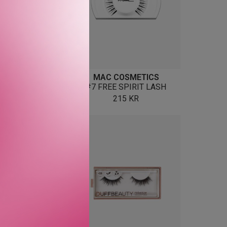
COSMETICS
MAC COSMETICS
RTBREAKER LASH
#7 FREE SPIRIT LASH
215
KR
215
KR