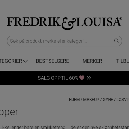
TEGORIER
BESTSELGERE
MERKER
TILB
SALG OPPTIL 60%
HJEM
/
MAKEUP
/
ØYNE
/
LØSVI
pper
r ikke lenger bare en sminketrend – de er den nye skjønnhetsst