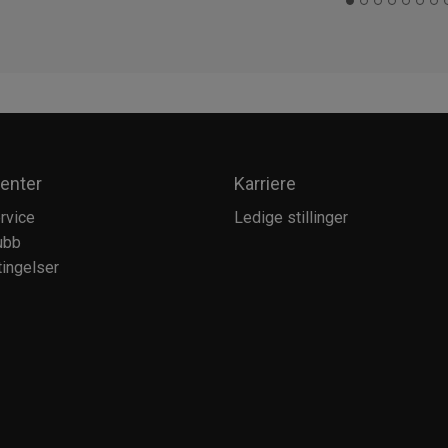
enter
Karriere
rvice
Ledige stillinger
ubb
ingelser