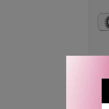
MAC 
#89 ME