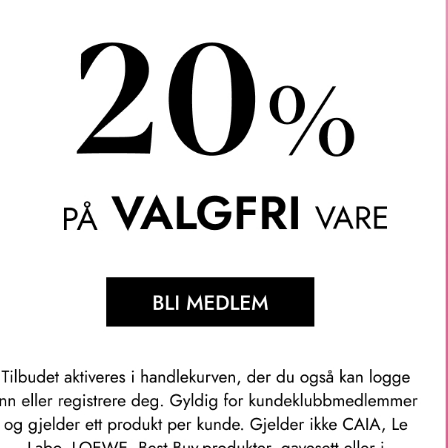
COSMETICS
MAC COSMETICS
MAC 
MANTIC LASH
#76 SUPERMODEL LASH
#75 HEA
215
KR
215
KR