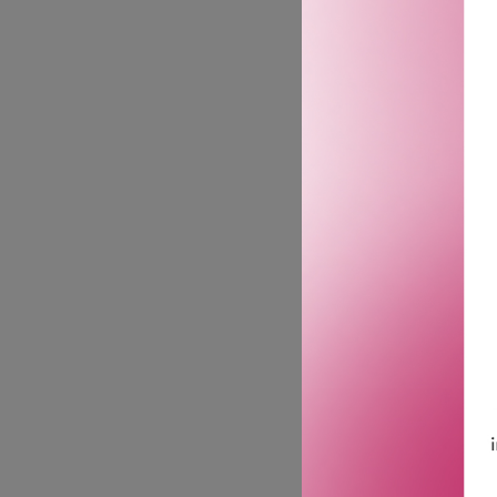
MAC 
#80 RO