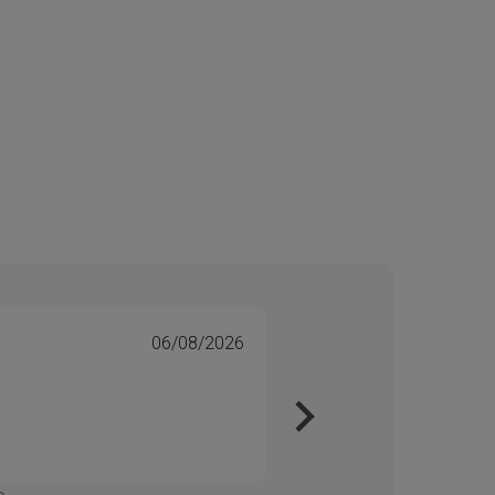
06/08/2026
Tone 
Veri
Kjapt 
Enkelt