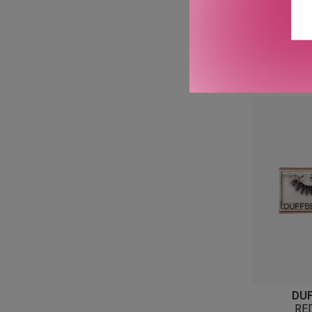
MAC 
#48 SH
DU
RE