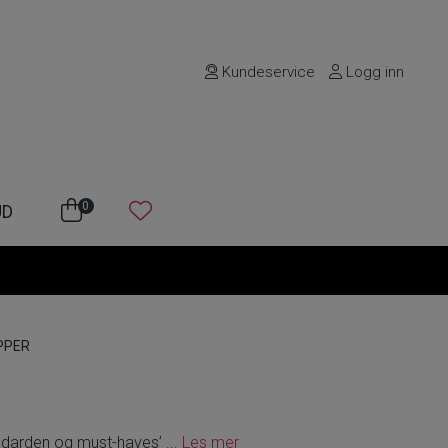
Kundeservice
Logg inn
0
UD
PPER
andarden og must-haves’
...
Les mer