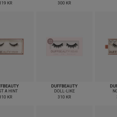
119
KR
300
KR
FFBEAUTY
DUFFBEAUTY
DU
ST A HINT
DOLL-LIKE
N
310
KR
310
KR