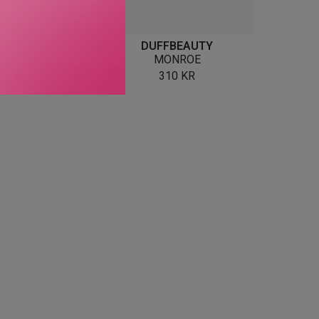
FFBEAUTY
DUFFBEAUTY
AL DIGGER
MONROE
310
KR
310
KR