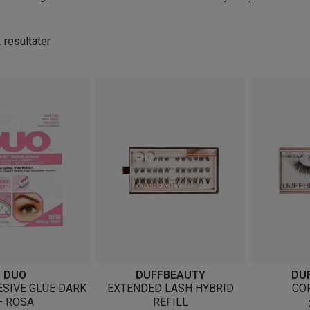
Sortert
2 resultater
etter
nyeste
DUO
DUFFBEAUTY
DU
SIVE GLUE DARK
EXTENDED LASH HYBRID
CO
– ROSA
REFILL