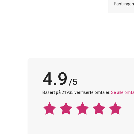
Fant inge
4.9
/5
Basert på 21935 verifiserte omtaler.
Se alle omta