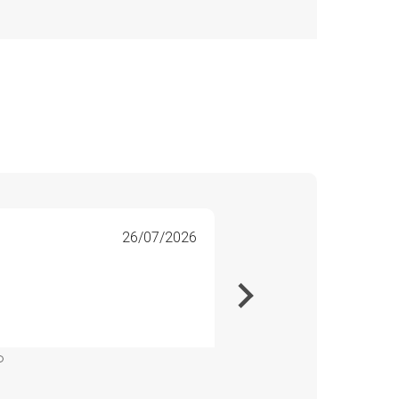
26/07/2026
Line 
Veri
Veldig
Kommer