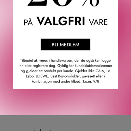
Verte.
Den første Eau de Cologne hos Hermès, ble skapt av
Françoise Caron i 1979, som lot seg inspirere av frisk
morgendugg på grønn skogbunn. Duften skulle vise seg å
bli et emblem for Hermès, og har skilt seg ut fra de andre
på grunn av sin sjeldne friskhet. Eau d’orange verte er en
novelle-parfyme som er ment som en eksplosjon av
sitrus-dufter! Appelsin er hovedinnslaget, man kjenner
både bladene og skallet, og man finner både sitron,
mandarin, mynte og nyutsprungen solbærduft i skjønn
forening. Eau d’orange verte utfolder sin kompleksitet i en
unik sillage av eikemose og patchouli.
GTIN: 3346130491989
Leverandørs artikkelnummer: her27634