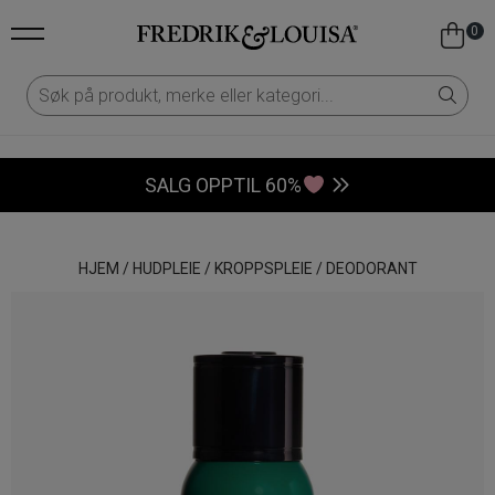
0
SALG OPPTIL 60%
HJEM
/
HUDPLEIE
/
KROPPSPLEIE
/
DEODORANT