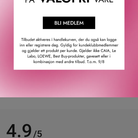
· Beroliger og fukter.
· Passer perfekt med Eros Energy Pour Homme EdP.
Toppnoter: Bergamott, blodappelsin, limeolje, mandarin,
grapefrukt og sitron.
Hjertenoter: Rosépepper, solbær og hvit rav.
Bunnoter: Patchouli, musk og eikemose.
GTIN: 8011003901456
Leverandørs artikkelnummer: 63953
Våre kunder om oss
4.9
/5