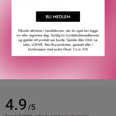
feminin og frisk duft. Den symboliserer Versacekvinnen,
som er sterk og sikker på sin sjarm; sensuell, feminin og
alltid glamorøs. Denne bestselgende duften åpner med
granateple og yuzu i toppnotene. I hjertenotene finner vi
magnolia, peon og lotusblomst. Og bunnotene består av
musk, acajou, mahogny og amber.
GTIN: 8011003993802
Leverandørs artikkelnummer: 1662000
Våre kunder om oss
4.9
/5