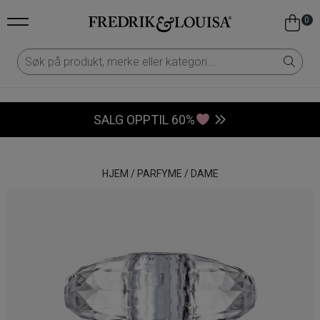
0
SALG OPPTIL 60%
HJEM
/
PARFYME
/
DAME