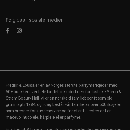
Følg oss i sosiale medier
Fredrik & Louisa er en av Norges største parfymerikjeder med
50+ butikker over hele landet, inkludert den fantastiske Steen &
Strøm Beauty Hall. Vi er en norskeid familiebedrift som ble
grunnlagt i 1984, og i dag består vår familie av over 600 ildsjeler
som brenner for kundeservice og faget sitt – enten det er
makeup, hudpleie, hårpleie eller parfyme.
Hos Fredrik & Louisa finner du markedsledende merkevarer som