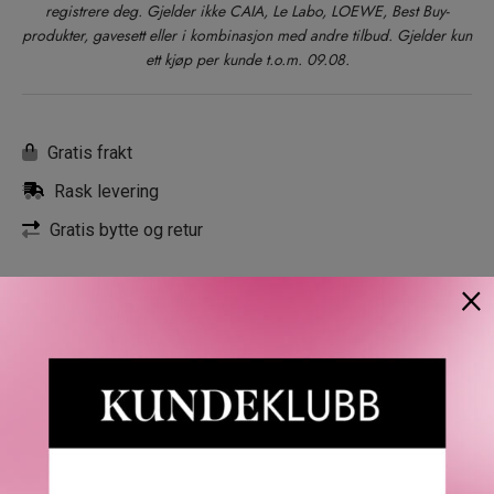
registrere deg. Gjelder ikke CAIA, Le Labo, LOEWE, Best Buy-
produkter, gavesett eller i kombinasjon med andre tilbud. Gjelder kun
ett kjøp per kunde t.o.m. 09.08.
Gratis frakt
Rask levering
Gratis bytte og retur
×
BESKRIVELSE
OMTALER
SPØRSMÅL & SVAR
SL
Solferino 02 – 10 Solferino
Mellom Seines rolige bredder og den livlige Boulevard
Saint-Germain ligger paléet på 10, Rue de Solférino, med