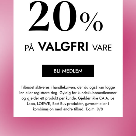
en fasade som umiddelbart fanger oppmerksomheten.
Bak murene kan man føle historiens hvisken, og den
solrike gårdsplassen inviterer til å nyte den parisiske
livsstilen. Dette tidløse arkitektoniske mesterverket
kombinerer eleganse og arv med en naturlig ynde.
«Klassisk, men samtidig moderne – denne majestetiske
rosen hyller storheten til et århundregammelt byhus.»
— Antoine Maisondieu, Givaudan
Rosen, evig og mangesidig, hyller historien til denne
prestisjefylte adressen. Silkeaktige kronblader blandes
med iris og et hint av te, mens fruktige noter og en rik
trebase gir blomsten en dristig og moderne karakter. En
duft som utvikler seg over tid og skaper øyeblikk fylt med
eleganse og friskhet.
Toppnoter: Fiol.