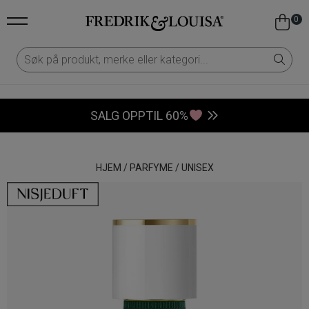
0
SALG OPPTIL 60%
HJEM
/
PARFYME
/
UNISEX