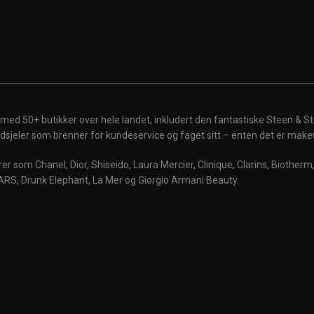
 med 50+ butikker over hele landet, inkludert den fantastiske Steen & St
 ildsjeler som brenner for kundeservice og faget sitt – enten det er make
r som Chanel, Dior, Shiseido, Laura Mercier, Clinique, Clarins, Biother
ARS, Drunk Elephant, La Mer og Giorgio Armani Beauty.