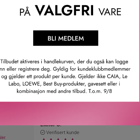
 kunstart basert på harmoni, tilstedeværelse og åndelig ro.
ron, appelsin, jasmin, litsea cubeba og muskatellsalvie.
mille, magnolia, gardenia, sjasmin sambac og fiolett.
omme, svart te, matéte, kasjmirtre, sandeltre, kumarin, tonkabøn
mer: rd3103
Våre kunder om oss
Ellinor S.
Verifisert kunde
ler.