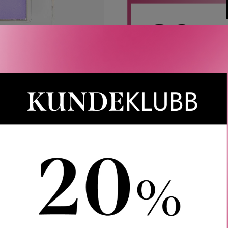
Rabatten aktiveres i handlekurven 
CAIA, Le Labo, LOEWE, Best Buy-
Gjelder 
Gratis frakt
Rask l
LER
SPØRSMÅL & SVAR
SLIK GJØR DU
INGREDIEN
end Eau de Parfum. En harmonisk blanding av Øst og Vest, Seren