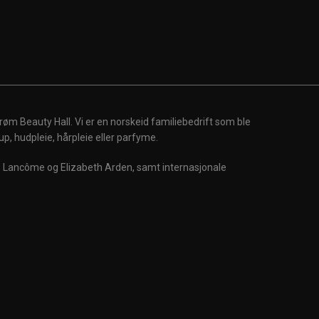
røm Beauty Hall. Vi er en norskeid familiebedrift som ble
up, hudpleie, hårpleie eller parfyme.
m, Lancôme og Elizabeth Arden, samt internasjonale