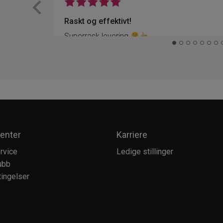
Raskt og effektivt!
Superrask levering
enter
Karriere
rvice
Ledige stillinger
ubb
ingelser