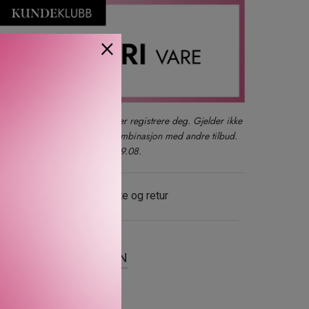
×
der du også kan logge inn eller registrere deg. Gjelder ikke
produkter, gavesett eller i kombinasjon med andre tilbud.
kun ett kjøp per kunde t.o.m. 09.08.
evering
Gratis bytte og retur
SER
OM MERKEVAREN
ity Blend hedrer den