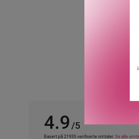
tidløse teseremonien – en
Toppnoter: Bergamott, sit
Hjertenoter: Rabarbra, ka
Bunnoter: Ingefær, kardem
GTIN: 5056663804948
Leverandørs artikkelnum
4.9
/5
Basert på 21935 verifiserte omtaler.
Se alle omta