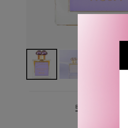
BESKRIVELSE
OMTA
Roja Parfums Serenity Bl