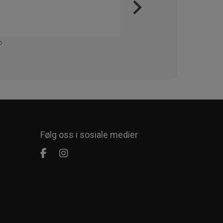
Veldig
Kommer
Følg oss i sosiale medier