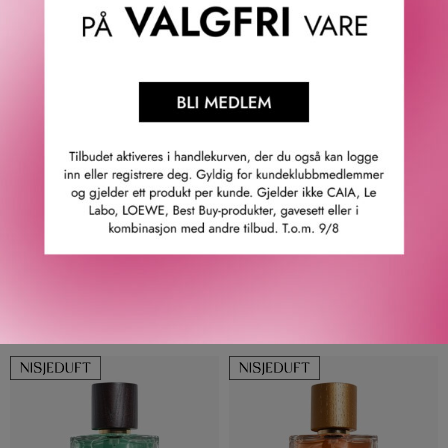
GOLDFIELD & BANKS
GOLDFIELD & BANKS
SILKY WOODS ELIXIR EDP
PURPLE SUEDE EDP 100 ML
100 ML
2 790
KR
3 410
KR