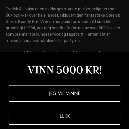
Fredrik & Louisa er en av Norges største parfymerikjeder med
50+ butikker over hele landet, inkludert den fantastiske Steen &
Strøm Beauty Hall. Vi er en norskeid familiebedrift som ble
grunnlagt i 1984, og i dag består vår familie av over 600 ildsjeler
som brenner for kundeservice og faget sitt – enten det er
makeup, hudpleie, hårpleie eller parfyme.
Hos Fredrik & Louisa finner du markedsledende merkevarer som
Chanel, Dior, Shiseido, Laura Mercier, Clinique, Clarins, Biotherm,
Lancôme og Elizabeth Arden, samt internasjonale kultmerker
VINN 5000 KR!
som Fenty Beauty, MAC Cosmetics, Kiehl's, NARS, Drunk
Elephant, La Mer og Giorgio Armani Beauty.
Kjøp nå. Betal senere.
JEG VIL VINNE
LUKK
Fredrik og Louisa AS - 937 781 164 MVA