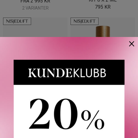
FRA
2 995
KR
795
KR
2 VARIANTER
×
BORNTOSTANDOUT
GOLDFIELD & BANKS
DARK & DRUNK DISCOVERY
PACIFIC ROCK MOSS EDP
KIT 8 X 2 ML
FRA
1 505
KR
795
KR
2 VARIANTER