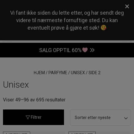
×
0
Vi fant ikke siden du lette etter, og har sendt deg
videre til nærmeste fornuftige sted. Du kan
eventuelt prøve å gjøre et søk!
SALG OPPTIL 60%
HJEM
/
PARFYME
/
UNISEX
/
SIDE 2
Unisex
Sortert
Viser 49–96 av 695 resultater
etter
nyeste
Filtrer