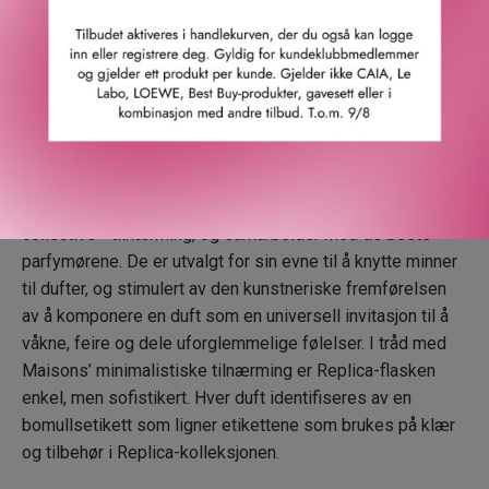
duftlys. Replica-kolleksjonen samler ikoniske dufter og
duftlys som har den universelle kraften til å trigge
personlige dyrebare øyeblikk og vekke følelser.
Fra minner til dufter: Replica-kolleksjonen samler ikoniske
dufter og duftlys som har den universelle kraften til å
trigge personlige øyeblikk, personlige historier som lever
eller skal leves. Maison Margiela er tro mot sin «creative
collective»-tilnærming, og samarbeider med de beste
parfymørene. De er utvalgt for sin evne til å knytte minner
til dufter, og stimulert av den kunstneriske fremførelsen
av å komponere en duft som en universell invitasjon til å
våkne, feire og dele uforglemmelige følelser. I tråd med
Maisons’ minimalistiske tilnærming er Replica-flasken
enkel, men sofistikert. Hver duft identifiseres av en
bomullsetikett som ligner etikettene som brukes på klær
og tilbehør i Replica-kolleksjonen.