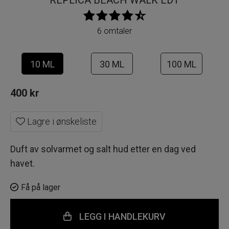
REPLICA BEACH WALK EDT
6 omtaler
10 ML
30 ML
100 ML
400
kr
Lagre i ønskeliste
Duft av solvarmet og salt hud etter en dag ved
havet.
Få på lager
LEGG I HANDLEKURV