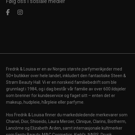
Følg oss i sosiale medier
Fredrik & Louisa er en av Norges største parfymerikjeder med
50+ butikker over hele landet, inkludert den fantastiske Steen &
Strøm Beauty Hall. Vi er en norskeid familiebedrift som ble
grunnlagt i 1984, og i dag består vår familie av over 600 ildsjeler
som brenner for kundeservice og faget sitt – enten det er
makeup, hudpleie, hårpleie eller parfyme.
Hos Fredrik & Louisa finner du markedsledende merkevarer som
Chanel, Dior, Shiseido, Laura Mercier, Clinique, Clarins, Biotherm,
Lancôme og Elizabeth Arden, samt internasjonale kultmerker
som Fenty Beauty, MAC Cosmetics, Kiehl's, NARS, Drunk