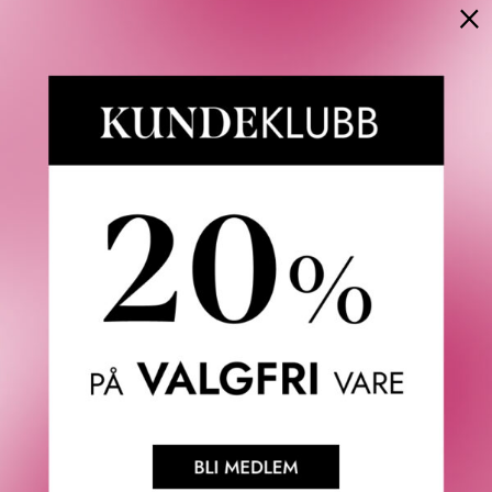
×
Eau de Toilette er solfylt og varm, og er en del av Replica-
kolleksjonen.
Maison Margiela er et motehus som ble etablert i 1988 av
Martin Margiela. Det parisiske motehuset presenterer
mote og parfymer som kunstverk med mening, i stedet for
en personlighetskult. Maison er beskrevet som det
kuleste motehuset, og designer Haute Couture, ready-to-
wear for damer og herrer, skinnartikler, sko, fine jewelry,
dufter, interiørprodukter og MM6, motehusets moderne
linje. I 1994 introduserte Maison Margiela de første
Replica-moteplaggene: plagg og tilbehør håndplukket over
hele verden og omhyggelig gjengitt, slik at de bevarer sin
karakter og sjarm. Hver del har en spesiell etikett på
innsiden som beskriver kilde og periode for originalvaren.
I 2012 utvidet Maison Margiela dette unike konseptet
med en kolleksjon av parfymer som gjenskaper luktene
som minnene dine er laget av. Deretter fulgte en samling