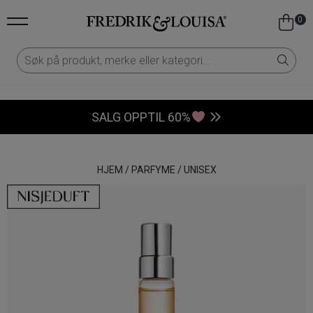
0
SALG OPPTIL 60%
HJEM
/
PARFYME
/
UNISEX