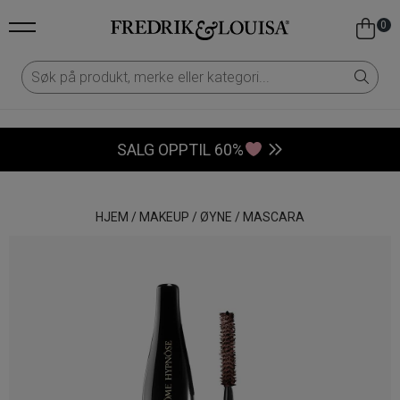
0
SALG OPPTIL 60%
HJEM
/
MAKEUP
/
ØYNE
/
MASCARA