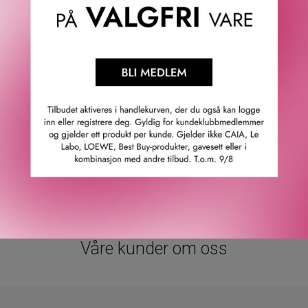
perfekt volum takket være en unik maskarabørste og
innovativ formel, som har vært uendret i 15 år. Den lekre
bøyde maskarastangen ender i en kraftig børste med
1000 børstehår, som enkelt glir mellom vippehårene og
skiller dem fra hverandre.
Lancôme Hypnôse Mascara hjelper deg med å skape din
helt egen øyemakeuplook. Mascaraen er testet under
oftalmologisk kontroll, og er egnet for sensitive øyne og
kontaktlinsebrukere.
GTIN: 3614272161795
Leverandørs artikkelnummer: l8509303
Våre kunder om oss