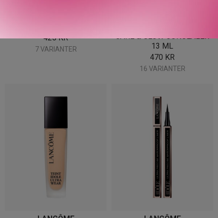
LANCÔME
LANCÔME
IDÔLE TINT 4 G
TEINT IDÔLE ULTRA WEAR
CARE & GLOW CONCEALER
425
KR
13 ML
7 VARIANTER
470
KR
16 VARIANTER