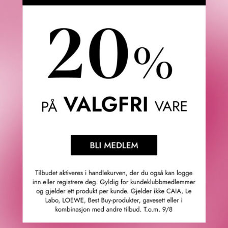
LANCÔME
LANCÔME
TEINT IDÔLE ULTRA WEAR
HYPNÔSE DRAMA MASCARA
C.E. SKIN TRANSFORMING
BLACK 6,5 ML
BRONZER 10 G
465
KR
645
KR
7 VARIANTER