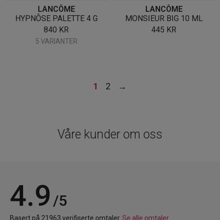
LANCÔME
LANCÔME
HYPNÔSE PALETTE 4 G
MONSIEUR BIG 10 ML
840
KR
445
KR
5 VARIANTER
1
2
→
Våre kunder om oss
4.9
/5
Basert på 21963 verifiserte omtaler.
Se alle omtaler.