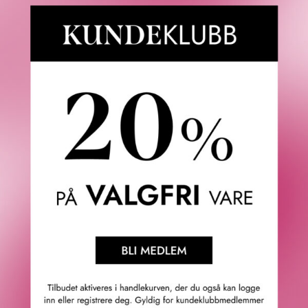
Fredrik & Louisa
Om Fredrik & Louisa
Autorisert forhandler
Redegjørelse åpenhetsloven
Våre butikker
Personvern
Cookies
F&L Tipser
Konkurransevinnere
Sommermagasin