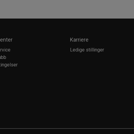
enter
Karriere
rvice
Ledige stillinger
ubb
ingelser