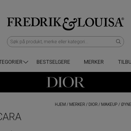
TEGORIER
BESTSELGERE
MERKER
TILB
HJEM
/
MERKER
/
DIOR
/
MAKEUP
/
ØYN
CARA