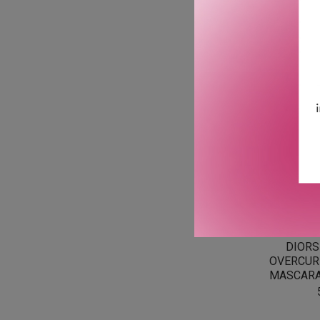
DIORS
OVERCUR
MASCARA 