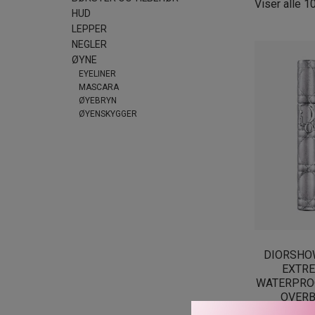
Viser alle 1
HUD
LEPPER
NEGLER
ØYNE
EYELINER
MASCARA
ØYEBRYN
ØYENSKYGGER
DIORSHO
EXTR
WATERPRO
OVERB