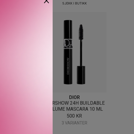
EKK I BUTIKK
SJEKK I BUTIKK
DIOR
DIOR
SHOW ICONIC
DIORSHOW 24H BUILDABLE
L MASCARA 6 G
VOLUME MASCARA 10 ML
535
KR
500
KR
VARIANTER
3 VARIANTER