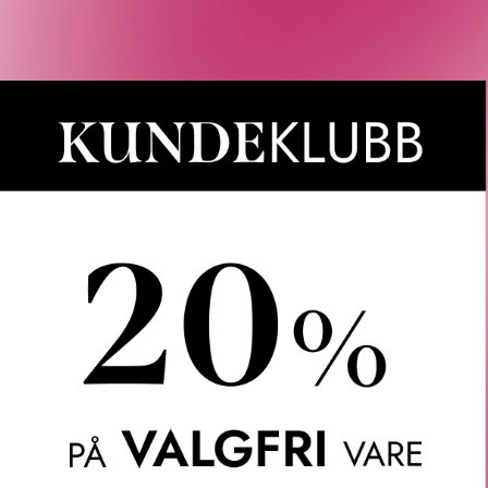
3 VARIANTER
SJ
DIOR
DIOR
 MAXIMIZER 4D
DIORSHOW ICONIC
DIOR
ER-SERUM 10 ML
OVERCURL MASCARA REFILL
OVERCUR
090 BLACK 6 G
500
KR
415
KR
3 
TOMT PÅ NETTLAGER -