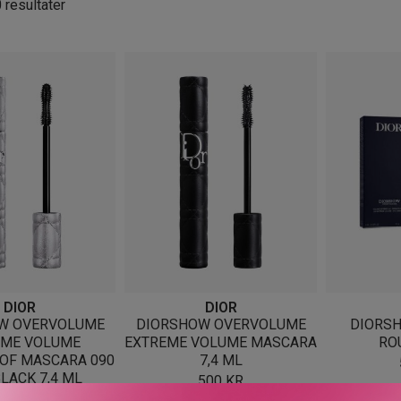
Sortert
0 resultater
etter
nyeste
DIOR
DIOR
W OVERVOLUME
DIORSHOW OVERVOLUME
DIORS
EME VOLUME
EXTREME VOLUME MASCARA
RO
OF MASCARA 090
7,4 ML
LACK 7,4 ML
500
KR
525
KR
TOMT