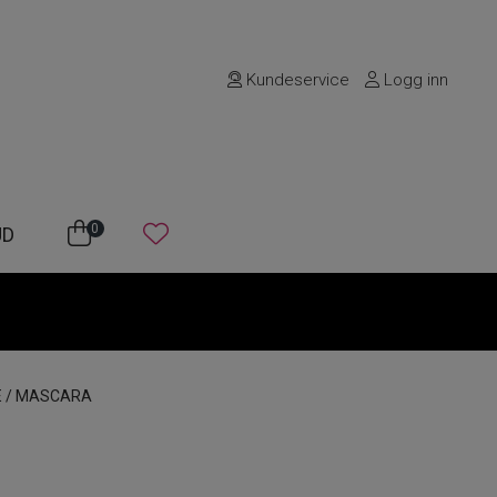
Kundeservice
Logg inn
0
UD
E
/
MASCARA