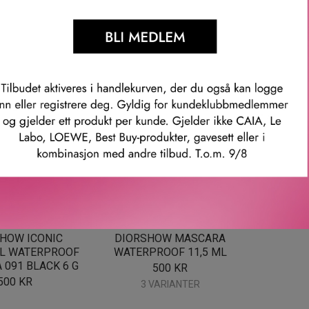
SJEKK I BUTIKK
DIOR
DIOR
HOW ICONIC
DIORSHOW MASCARA
L WATERPROOF
WATERPROOF 11,5 ML
091 BLACK 6 G
500
KR
500
KR
3 VARIANTER