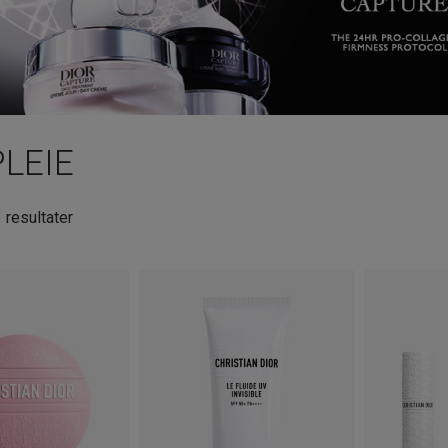
LEIE
Sortert
3 resultater
etter
nyeste