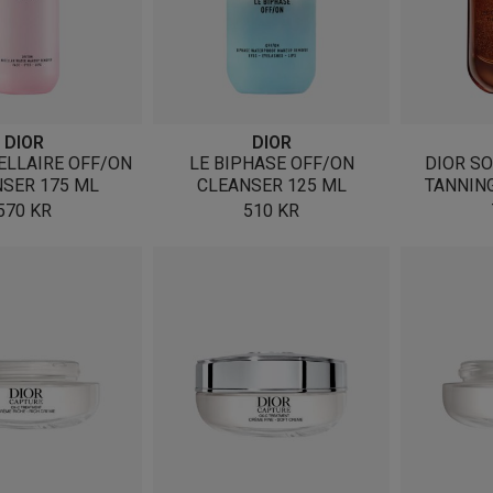
DIOR
DIOR
CELLAIRE OFF/ON
LE BIPHASE OFF/ON
DIOR SO
SER 175 ML
CLEANSER 125 ML
TANNIN
570
KR
510
KR