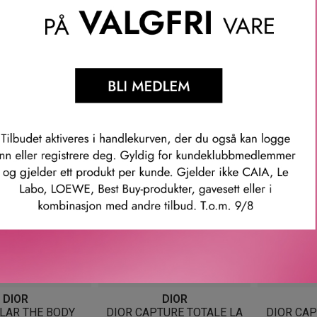
DIOR
DIOR
APTURE NIGHT
DIOR CAPTURE PRO-
DIOR C
ME 50 ML
COLLAGEN SHOT 15 ML
REGARD E
 025
KR
1 140
KR
DIOR
DIOR
LAR THE BODY
DIOR CAPTURE TOTALE LA
DIOR CAP