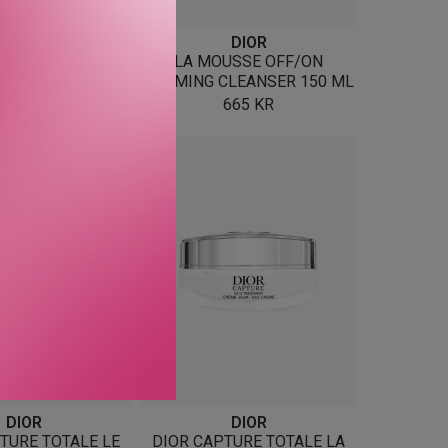
DIOR
DIOR
APTURE CRÈME
LA MOUSSE OFF/ON
YE CREME 15 ML
FOAMING CLEANSER 150 ML
1 270
KR
665
KR
DIOR
DIOR
TURE TOTALE LE
DIOR CAPTURE TOTALE LA