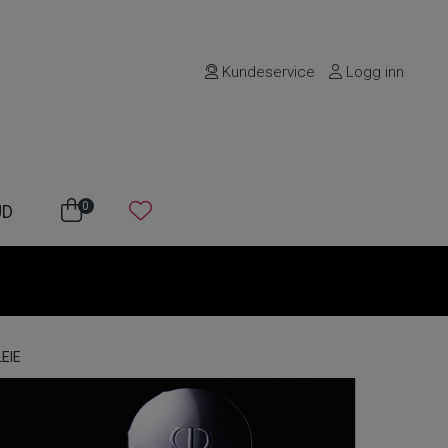
Kundeservice
Logg inn
0
UD
EIE