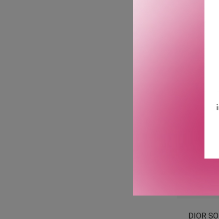
DIOR C
CRE
2
DIOR SO