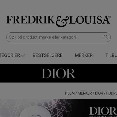
TEGORIER
BESTSELGERE
MERKER
TILB
HJEM
/
MERKER
/
DIOR
/
HUDPL