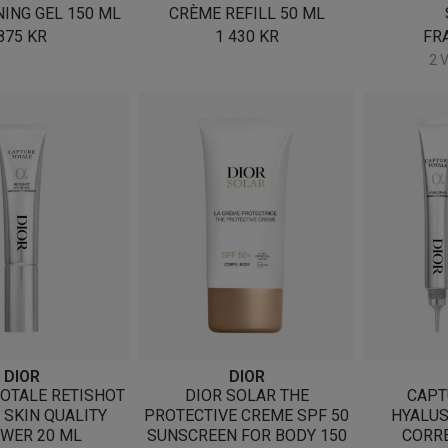
ING GEL 150 ML
CRÈME REFILL 50 ML
875
KR
1 430
KR
FR
2 
DIOR
DIOR
OTALE RETISHOT
DIOR SOLAR THE
CAPT
 SKIN QUALITY
PROTECTIVE CREME SPF 50
HYALUS
WER 20 ML
SUNSCREEN FOR BODY 150
CORR