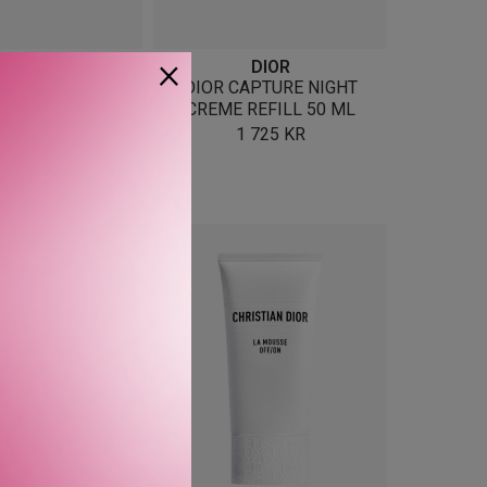
×
DIOR
DIOR
TURE SOFT CREME
DIOR CAPTURE NIGHT
ILL 50 ML
CREME REFILL 50 ML
1 430
KR
1 725
KR