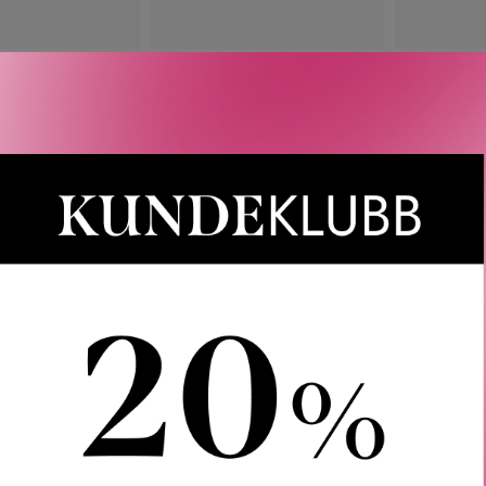
DIOR
DIOR
URE RICH CREME
DIOR CAPTURE SOFT CREME
DIOR CAP
ILL 50 ML
50 ML
REF
 430
KR
1 690
KR
PÅ NETTLAGER -
KK I BUTIKK