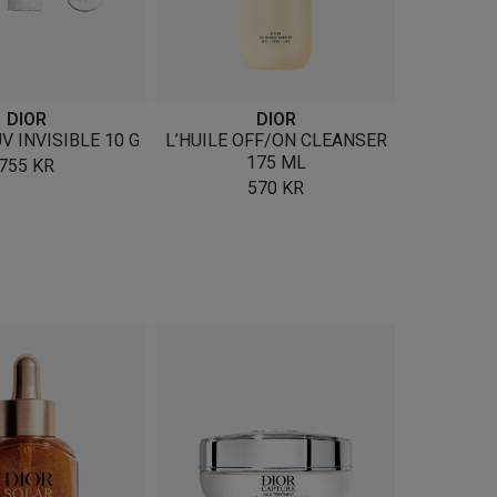
DIOR
DIOR
V INVISIBLE 10 G
L’HUILE OFF/ON CLEANSER
175 ML
755
KR
570
KR