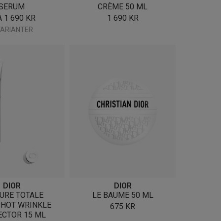
SERUM
CRÈME 50 ML
A
1 690
KR
1 690
KR
VARIANTER
DIOR
DIOR
URE TOTALE
LE BAUME 50 ML
HOT WRINKLE
675
KR
ECTOR 15 ML