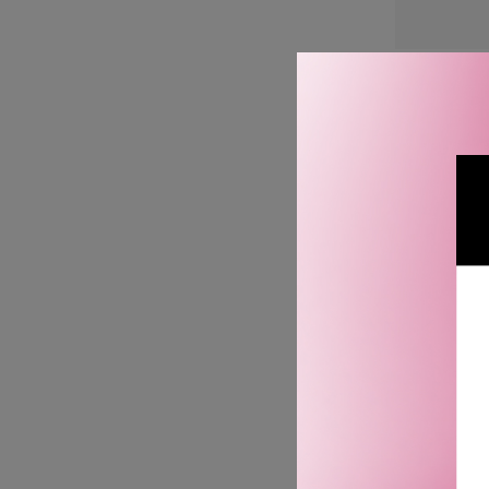
DIOR CAPT
REF
1
TOMT 
SJE