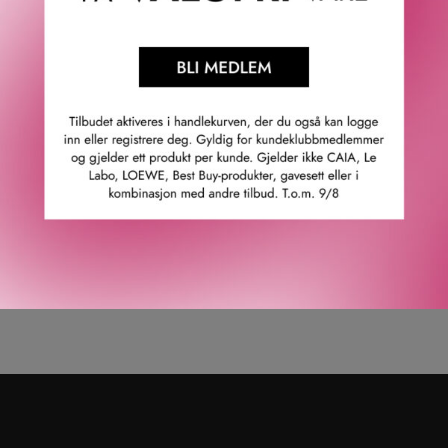
DIOR
HUILE ABRICOT NAIL AND
CUTICLE SERUM 7,5 ML
405
KR