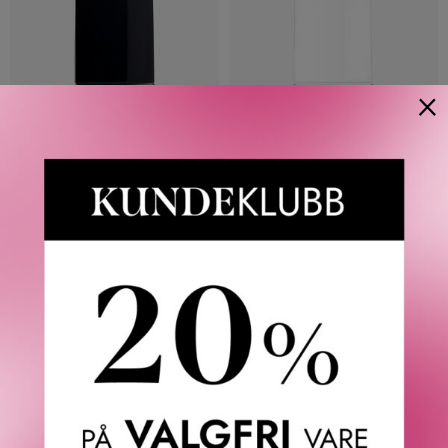
×
DIOR
DIOR
DIOR VERNIS NAIL POLISH
DIOR NAIL GLOW
WITH GEL EFFECT AND
BEAUTIFYING NAIL CARE 10
COUTURE COLOR 10 ML
ML
405
KR
405
KR
20 VARIANTER