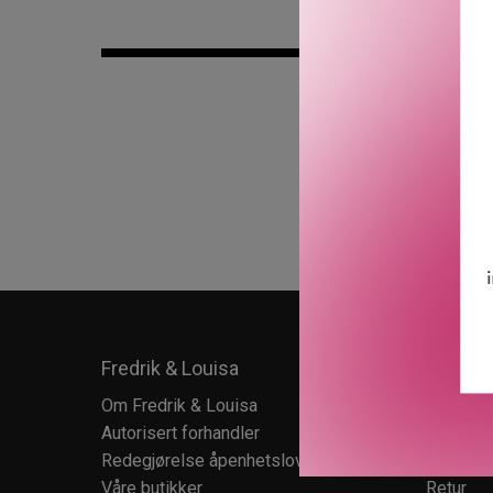
Fredrik & Louisa
Kundes
Om Fredrik & Louisa
Kundese
Autorisert forhandler
Kundekl
Redegjørelse åpenhetsloven
Salgsbet
Våre butikker
Retur