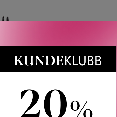
etter
nyeste
HANEL
CHANEL
O SOURCILS
LA PALETTE SOURCILS
STYL
 PRÉCISION
BROW WAX AND BROW
WA
INE DEFINING
POWDER DUO WITH
DEFINI
ROW PENCIL
ACCESSORIES
EYEB
589
KR
799
KR
VARIANTER
3 VARIANTER
4 