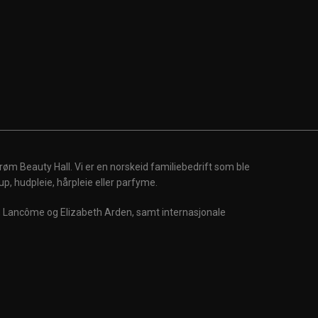
røm Beauty Hall. Vi er en norskeid familiebedrift som ble
up, hudpleie, hårpleie eller parfyme.
m, Lancôme og Elizabeth Arden, samt internasjonale