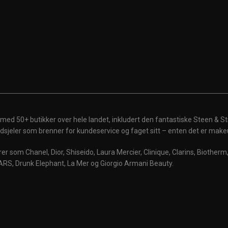
 med 50+ butikker over hele landet, inkludert den fantastiske Steen & St
 ildsjeler som brenner for kundeservice og faget sitt – enten det er make
r som Chanel, Dior, Shiseido, Laura Mercier, Clinique, Clarins, Biother
ARS, Drunk Elephant, La Mer og Giorgio Armani Beauty.