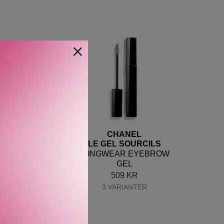
×
CHANEL
CHANEL
O SOURCILS
LE GEL SOURCILS
TERPROOF
LONGWEAR EYEBROW
NG LONGWEAR
GEL
ROW PENCIL
509
KR
589
KR
3 VARIANTER
VARIANTER