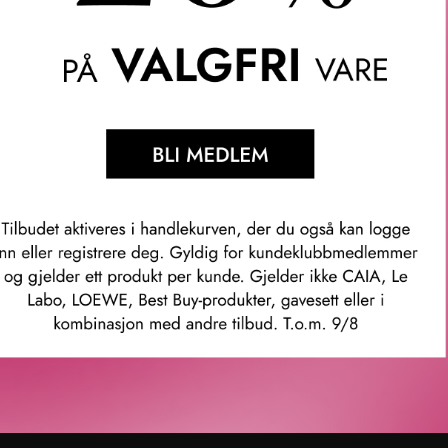
enter
Karriere
rvice
Ledige stillinger
ubb
ingelser