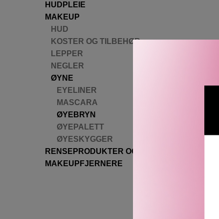
HUDPLEIE
MAKEUP
HUD
KOSTER OG TILBEHØR
LEPPER
NEGLER
ØYNE
EYELINER
MASCARA
ØYEBRYN
ØYEPALETT
C
ØYESKYGGER
STYL
HAUTE
RENSEPRODUKTER OG
MICROF
MAKEUPFJERNERE
EYEB
4 