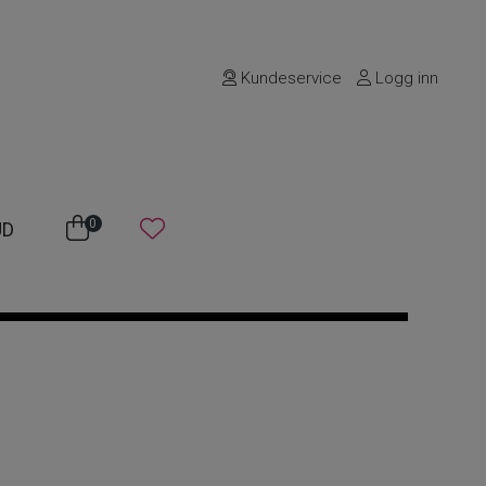
Kundeservice
Logg inn
0
UD