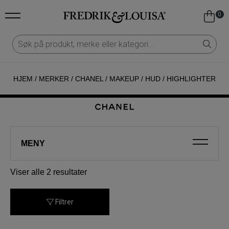
0
HJEM
/
MERKER
/
CHANEL
/
MAKEUP
/
HUD
/
HIGHLIGHTER
MENY
Sortert
Viser alle 2 resultater
etter
nyeste
Filtrer