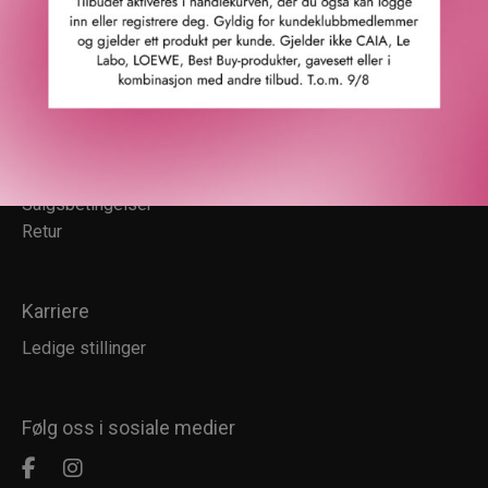
Konkurransevinnere
Sommermagasin
Kundesenter
Kundeservice
Kundeklubb
Salgsbetingelser
Retur
Karriere
Ledige stillinger
Følg oss i sosiale medier