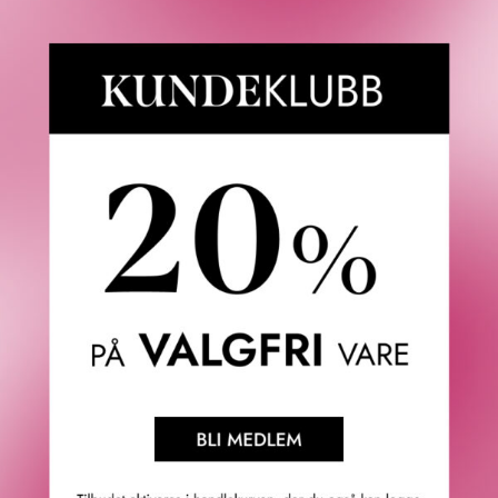
Fredrik & Louisa
Om Fredrik & Louisa
Autorisert forhandler
Redegjørelse åpenhetsloven
Våre butikker
Personvern
Cookies
F&L Tipser