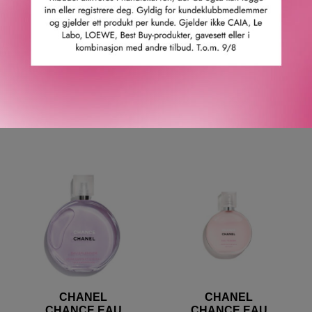
CHANEL
CHANEL
CHANCE EAU
CHANCE EAU
SPLENDIDE
SPLENDIDE
HAND AND BODY
MOISTURIZING LOTION
LIQUID SOAP
1 290
KR
1 220
KR
CHANEL
CHANEL
CHANCE EAU
CHANCE EAU