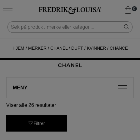
0
HJEM
/
MERKER
/
CHANEL
/
DUFT
/
KVINNER
/
CHANCE
MENY
Sortert
Viser alle 26 resultater
etter
nyeste
Filtrer