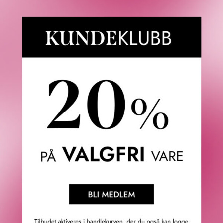
CHANEL
CHANEL
CHANCE EAU
CHANCE EAU
TENDRE
TENDRE
HAND AND BODY
MOISTURIZING LOTION
LIQUID SOAP
1 290
KR
1 220
KR