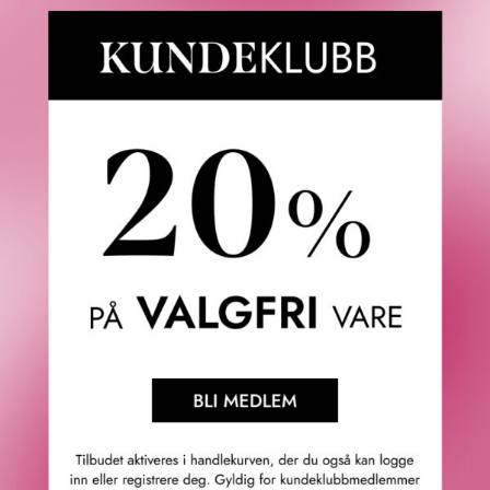
4.9
/5
Basert på 21963 verifiserte omtaler.
Se alle omtaler.
Anette L.
06/08/2026
Verifisert kunde
Topp