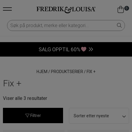
0
SALG OPPTIL 60%
HJEM
/
PRODUKTSERIER
/
FIX +
Fix +
Sortert
Viser alle 3 resultater
etter
nyeste
Filtrer