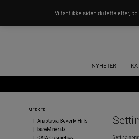
Vi fant ikke siden du lette etter, 
Våre 50+ butikker i Norge
NYHETER
KA
MERKER
Setti
Anastasia Beverly Hills
bareMinerals
Setting spra
CAIA Cosmetics