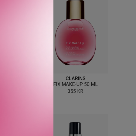
COSMETICS
CLARINS
+ ORIGINAL
FIX MAKE-UP 50 ML
RA
225
KR
355
KR
VARIANTER