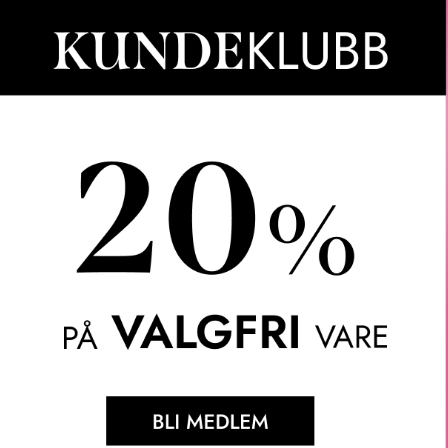
K MAKEUP
MILK MAKEUP
MAC 
P SET + REFRESH
PORE ECLIPSE MATTE
FIX 
SPRAY
SETTING SPRAY
F
569
KR
FRA
369
KR
2 
2 VARIANTER