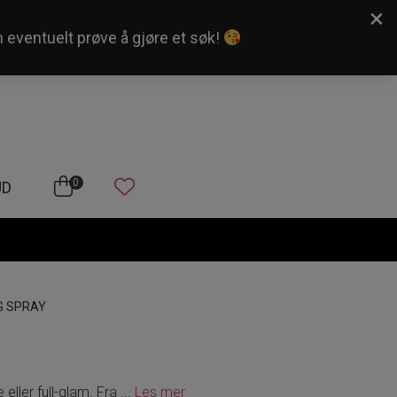
×
n eventuelt prøve å gjøre et søk!
Kundeservice
Logg inn
0
UD
G SPRAY
eller full-glam. Fra
...
Les mer