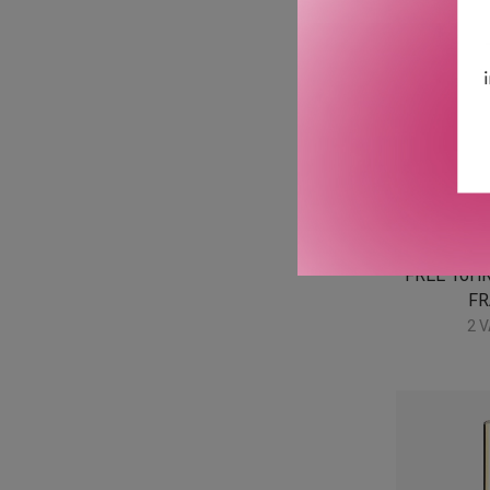
MAC 
FIX+ STA
FREE 16HR
F
2 