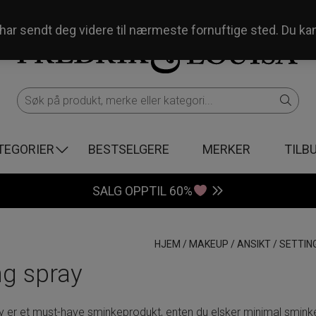
og har sendt deg videre til nærmeste fornuftige sted. Du ka
TEGORIER
BESTSELGERE
MERKER
TILB
SALG OPPTIL 60%
HJEM
/
MAKEUP
/
ANSIKT
/
SETTIN
ng spray
y er et must-have sminkeprodukt, enten du elsker minimal sminke 