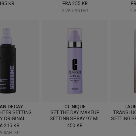
185
KR
FRA
255
KR
F
2 VARIANTER
2 
AN DECAY
CLINIQUE
LAUR
HTER SETTING
SET THE DAY MAKEUP
TRANSLU
Y ORIGINAL
SETTING SPRAY 97 ML
SETTING S
RA
215
KR
450
KR
VARIANTER