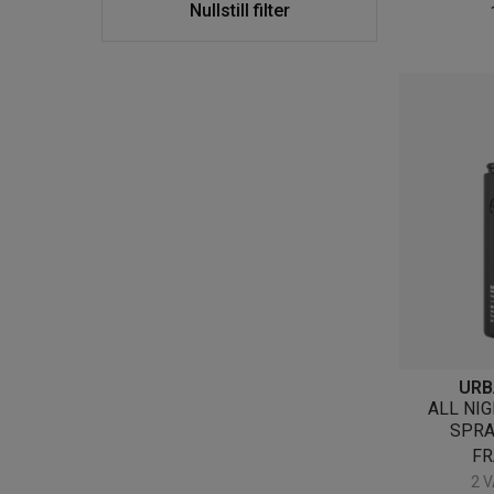
Nullstill filter
URB
ALL NIG
SPRA
F
2 