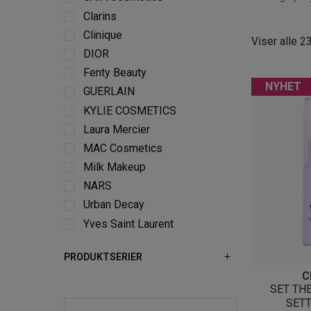
Clarins
Clinique
Viser alle 2
DIOR
Fenty Beauty
NYHET
GUERLAIN
KYLIE COSMETICS
Laura Mercier
MAC Cosmetics
Milk Makeup
NARS
Urban Decay
Yves Saint Laurent
PRODUKTSERIER
C
SET TH
SETT