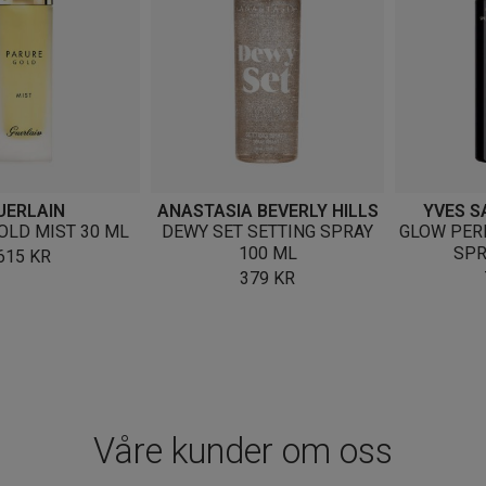
UERLAIN
ANASTASIA BEVERLY HILLS
YVES S
OLD MIST 30 ML
DEWY SET SETTING SPRAY
GLOW PER
100 ML
SPR
615
KR
379
KR
Våre kunder om oss