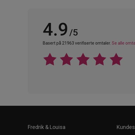
4.9
/5
Basert på 21963 verifiserte omtaler.
Se alle omta
Fredrik & Louisa
Kundes