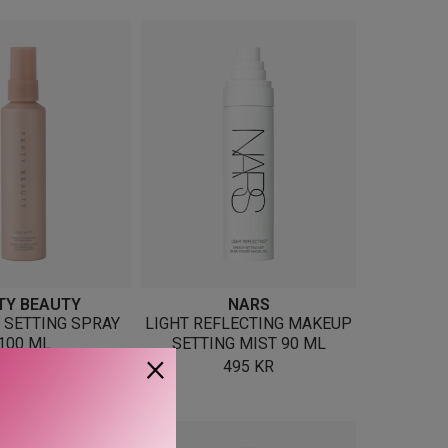
TY BEAUTY
NARS
 SETTING SPRAY
LIGHT REFLECTING MAKEUP
100 ML
SETTING MIST 90 ML
×
375
KR
495
KR