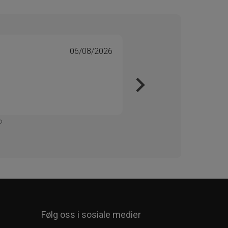
06/08/2026
Tone 
Veri
Kjapt 
Enkelt
Følg oss i sosiale medier