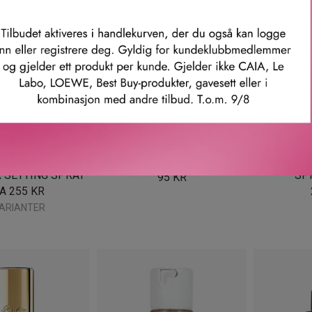
COSMETICS
MAC COSMETICS
ANASTASI
Y OVER ALCOHOL-
FIX +
MINI DE
 SETTING SPRAY
SP
95
KR
RA
255
KR
VARIANTER