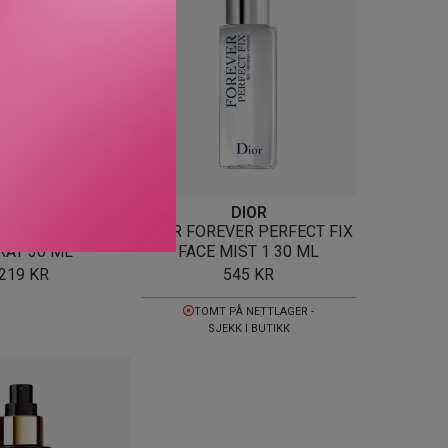
A BEVERLY HILLS
DIOR
WY SET SETTING
DIOR FOREVER PERFECT FIX
RAY 30 ML
FACE MIST 1 30 ML
219
KR
545
KR
TOMT PÅ NETTLAGER -
SJEKK I BUTIKK