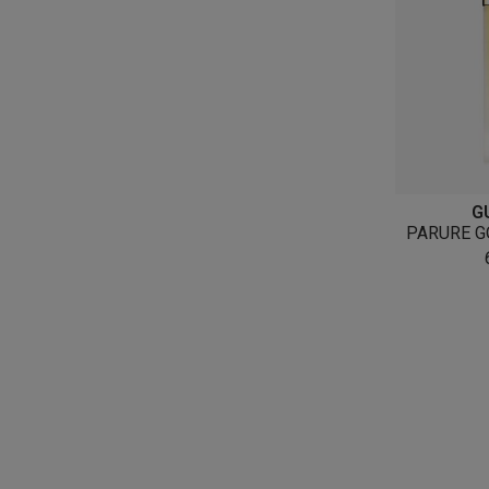
G
PARURE G