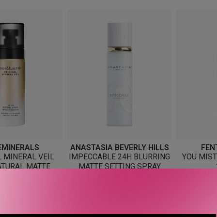
EMINERALS
ANASTASIA BEVERLY HILLS
FEN
L MINERAL VEIL
IMPECCABLE 24H BLURRING
YOU MIST
ATURAL MATTE
MATTE SETTING SPRAY
 SPRAY 100 ML
FRA
249
KR
445
KR
2 VARIANTER