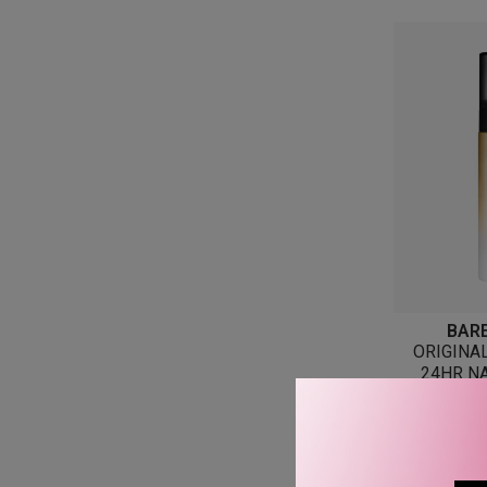
BAR
ORIGINA
24HR N
SETTING