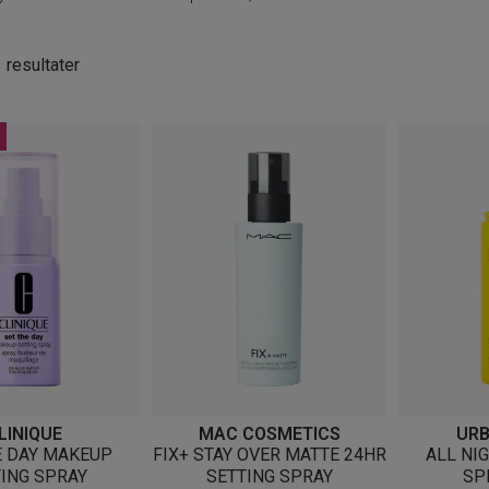
Sortert
3 resultater
etter
nyeste
LINIQUE
MAC COSMETICS
URB
E DAY MAKEUP
FIX+ STAY OVER MATTE 24HR
ALL NI
ING SPRAY
SETTING SPRAY
SP