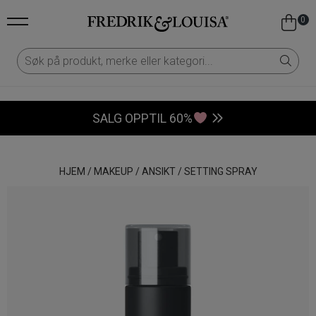
0
SALG OPPTIL 60%
HJEM
/
MAKEUP
/
ANSIKT
/
SETTING SPRAY