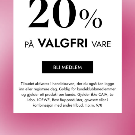
Denne alkoholfrie setting sprayen gir en mikrofin mist
som fikserer makeupen i opptil 24 timer. Den kontrollerer
glans samtidig som den gjør makeupen vannfast og
motstandsdyktig mot svette, fukt og overføring. Samtidig
holder den makeupen din frisk og fargetro hele dagen.
Hvilke resultater får du?
Fikserer makeupen i 24 timer.
Gir makeupen et friskt utseende i 24 timer.
Får makeupen til å føles mer behagelig i 24 timer.
Holder makeupen fargetro i opptil 24 timer.
Motstandsdyktig mot svette, fukt og overføring.
Gjør makeupen vannfast.
Gir makeupen et matt resultat.
Egnet for sensitiv hud, sensitive øyne og
kontaktlinsebrukere.
Tetter ikke porene og forårsaker ikke akne.
Dermatologisk og oftalmologisk testet.