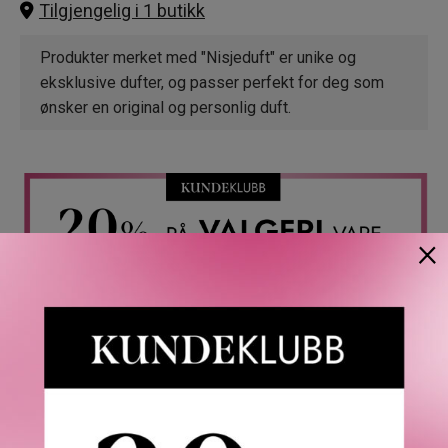
Tilgjengelig i 1 butikk
Produkter merket med "Nisjeduft" er unike og
eksklusive dufter, og passer perfekt for deg som
ønsker en original og personlig duft.
×
Rabatten aktiveres i handlekurven der du også kan logge inn eller
registrere deg. Gjelder ikke CAIA, Le Labo, LOEWE, Best Buy-
produkter, gavesett eller i kombinasjon med andre tilbud. Gjelder kun
ett kjøp per kunde t.o.m. 09.08.