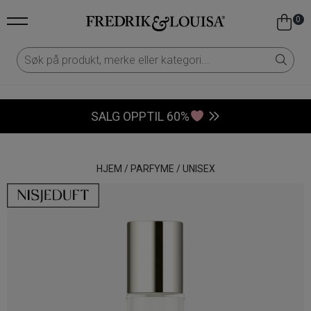
0
SALG OPPTIL 60%
HJEM
/
PARFYME
/
UNISEX