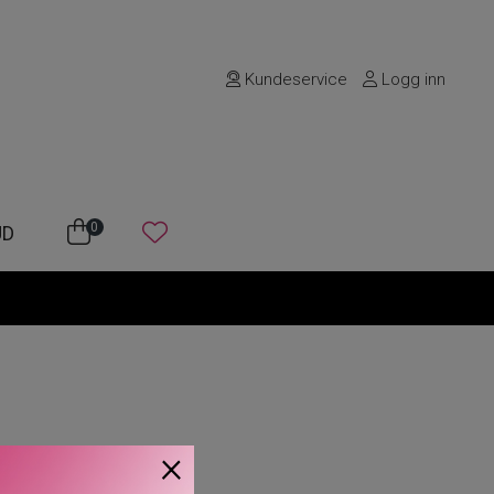
Kundeservice
Logg inn
0
UD
×