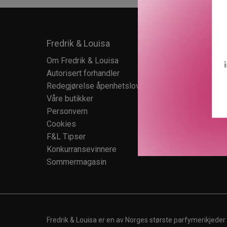
Fredrik & Louisa
Kundes
Om Fredrik & Louisa
Kundese
Autorisert forhandler
Kundekl
Redegjørelse åpenhetsloven
Salgsbet
Våre butikker
Retur
Personvern
Cookies
F&L Tipser
Konkurransevinnere
Sommermagasin
Fredrik & Louisa er en av Norges største parfymerikjeder