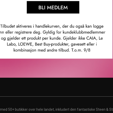
enter
Karriere
rvice
Ledige stillinger
ubb
ingelser
 med 50+ butikker over hele landet, inkludert den fantastiske Steen & St