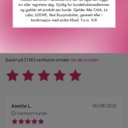
Våre kunder om oss
4.9
/5
Basert på 21963 verifiserte omtaler.
Se alle omtaler.
Anette L.
06/08/2026
Verifisert kunde