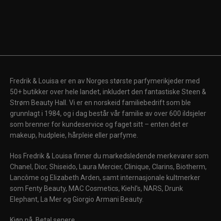
Fredrik & Louisa er en av Norges største parfymerikjeder med
50+ butikker over hele landet, inkludert den fantastiske Steen &
Strøm Beauty Hall. Vi er en norskeid familiebedrift som ble
grunnlagt i 1984, og i dag består vår familie av over 600 ildsjeler
som brenner for kundeservice og faget sitt – enten det er
makeup, hudpleie, hårpleie eller parfyme.
Hos Fredrik & Louisa finner du markedsledende merkevarer som
Chanel, Dior, Shiseido, Laura Mercier, Clinique, Clarins, Biotherm,
Lancôme og Elizabeth Arden, samt internasjonale kultmerker
som Fenty Beauty, MAC Cosmetics, Kiehl's, NARS, Drunk
Elephant, La Mer og Giorgio Armani Beauty.
Kjøp nå. Betal senere.