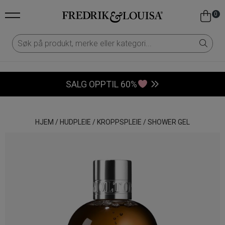
0
SALG OPPTIL 60%
HJEM
/
HUDPLEIE
/
KROPPSPLEIE
/
SHOWER GEL