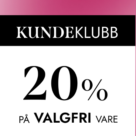
Våre kunder om oss
Anette L.
Verifisert kunde
ler.
Topp