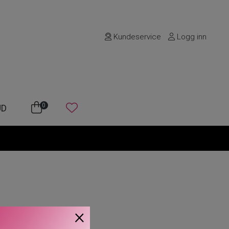
Kundeservice
Logg inn
0
UD
×