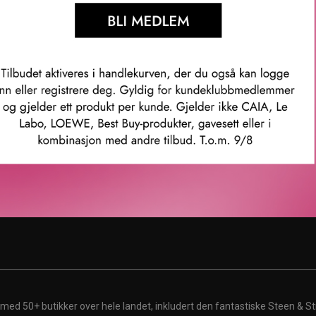
enter
Karriere
rvice
Ledige stillinger
ubb
ingelser
 med 50+ butikker over hele landet, inkludert den fantastiske Steen & St