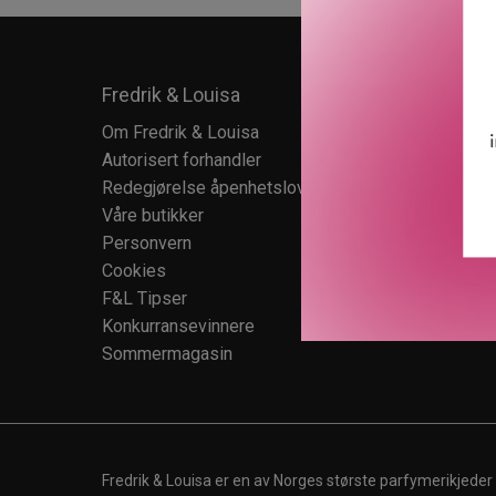
Fredrik & Louisa
Kundes
Om Fredrik & Louisa
Kundese
Autorisert forhandler
Kundekl
Redegjørelse åpenhetsloven
Salgsbet
Våre butikker
Retur
Personvern
Cookies
F&L Tipser
Konkurransevinnere
Sommermagasin
Fredrik & Louisa er en av Norges største parfymerikjeder