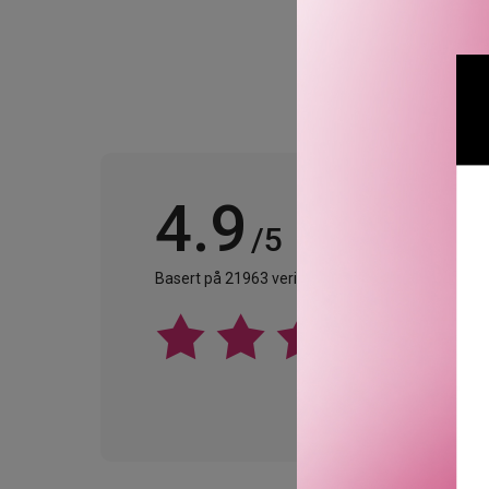
4.9
/5
Basert på 21963 verifiserte omtaler.
Se alle omta