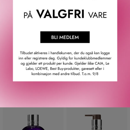
MOLTON BROWN
MOLTON BROWN
INFUSING EUCALYPTUS
FLORA LUMINARE BATH &
BATH & SHOWER GEL 300
SHOWER GEL 300 ML
ML
340
KR
340
KR