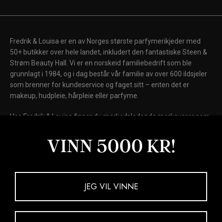
Fredrik & Louisa er en av Norges største parfymerikjeder med
50+ butikker over hele landet, inkludert den fantastiske Steen &
Strøm Beauty Hall. Vi er en norskeid familiebedrift som ble
grunnlagt i 1984, og i dag består vår familie av over 600 ildsjeler
som brenner for kundeservice og faget sitt – enten det er
makeup, hudpleie, hårpleie eller parfyme.
Hos Fredrik & Louisa finner du markedsledende merkevarer som
Chanel, Dior, Shiseido, Laura Mercier, Clinique, Clarins, Biotherm,
Lancôme og Elizabeth Arden, samt internasjonale kultmerker
VINN 5000 KR!
som Fenty Beauty, MAC Cosmetics, Kiehl's, NARS, Drunk
Elephant, La Mer og Giorgio Armani Beauty.
Kjøp nå. Betal senere.
JEG VIL VINNE