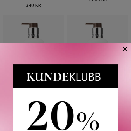
340
KR
×
MOLTON BROWN
MOLTON BROWN
ORANGE & BERGAMOT BODY
DELICIOUS RHUBARB &
LOTION 300 ML
ROSE BODY LOTION 300 ML
420
KR
420
KR