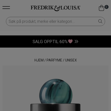
0
SALG OPPTIL 60%
HJEM
/
PARFYME
/
UNISEX