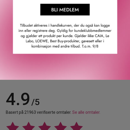
Toppnoter: Bergamott, fikenblader og ingefær.
Hjertenoter: Marinenoter, sypress, sjasmin og
frankincense.
Bunnoter: Lær, sedertre, vetiver og musk.
GTIN: 0008080124913
Leverandørs artikkelnummer: 59555
Våre kunder om oss
4.9
/5
Basert på 21963 verifiserte omtaler.
Se alle omtaler.