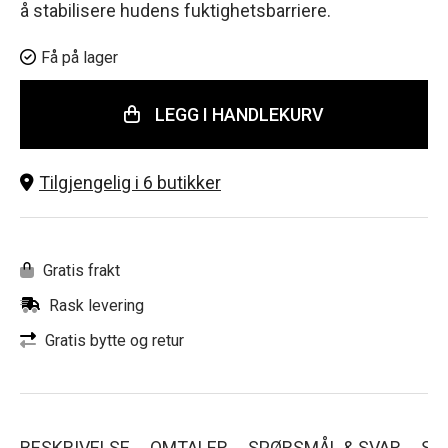
å stabilisere hudens fuktighetsbarriere.
Få på lager
LEGG I HANDLEKURV
Tilgjengelig i 6 butikker
Gratis frakt
Rask levering
Gratis bytte og retur
BESKRIVELSE
OMTALER
SPØRSMÅL & SVAR
SL