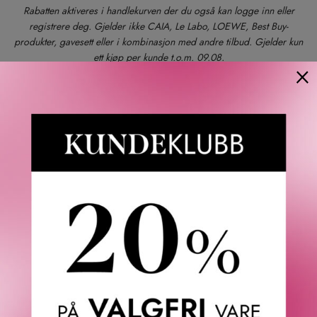
Rabatten aktiveres i handlekurven der du også kan logge inn eller
registrere deg. Gjelder ikke CAIA, Le Labo, LOEWE, Best Buy-
produkter, gavesett eller i kombinasjon med andre tilbud. Gjelder kun
ett kjøp per kunde t.o.m. 09.08.
×
Gratis frakt
Rask levering
Gratis bytte og retur
BESKRIVELSE
OMTALER
SPØRSMÅL & SVAR
SL
Sisley Restorative Facial Cream Jar. Crème Réparatrice er
den ideelle kremen for å bekjempe skadelige effekter av