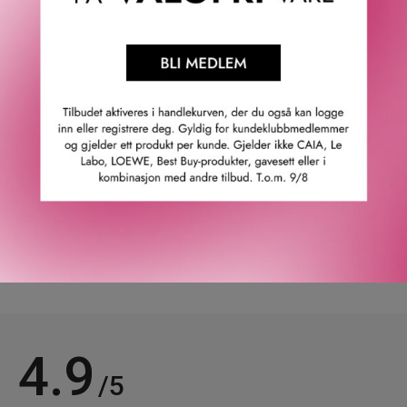
miljørelaterte belastninger. Denne kremen er rik på
bassiasmør som er spesielt kjent for sine lindrende og
nærende egenskape. Produktet reparerer skadet hud,
lindrer hudirritasjoner, gir huden fuktighet og etterlater den
myk og smidig.Med sin kremkonsistens gir Crème
Réparatrice huden øyeblikkelig lindring. Den er sikker i
bruk for hele familien (med unntak av barn under tre år).
GTIN: 3473311218001
Leverandørs artikkelnummer: 121800
Våre kunder om oss
4.9
/5