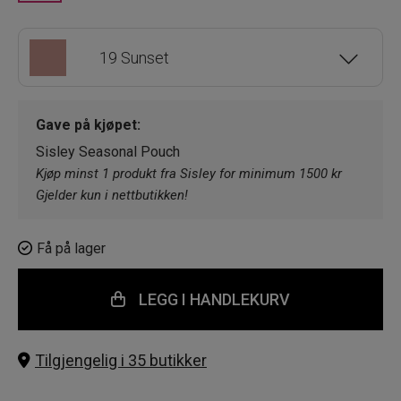
19 Sunset
11 Copper
Gave på kjøpet:
Sisley Seasonal Pouch
17 Rose Bronze
Kjøp minst 1 produkt fra Sisley for minimum 1500 kr
Gjelder kun i nettbutikken!
7 Havana
Få på lager
8 Black Diamond
LEGG I HANDLEKURV
18 Fawn
Tilgjengelig i 35 butikker