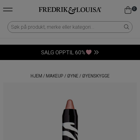
0
SALG OPPTIL 60%
HJEM
/
MAKEUP
/
ØYNE
/
ØYENSKYGGE