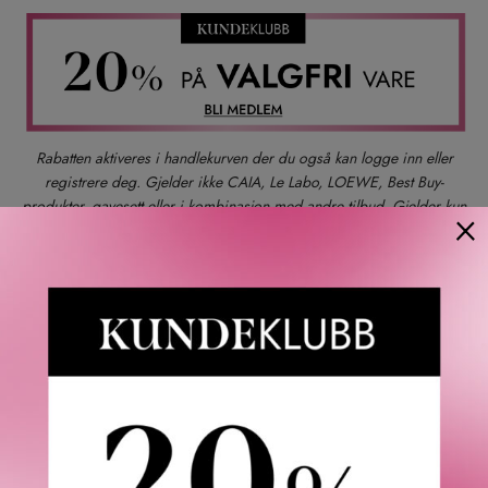
9 Pearl
1 Topaze
16 Taupe
Rabatten aktiveres i handlekurven der du også kan logge inn eller
registrere deg. Gjelder ikke CAIA, Le Labo, LOEWE, Best Buy-
produkter, gavesett eller i kombinasjon med andre tilbud. Gjelder kun
×
2 Bronze
ett kjøp per kunde t.o.m. 09.08.
3 Khaki
Gratis frakt over 1000 kr
12 Emerald
Rask levering
Gratis bytte og retur
4 Steel