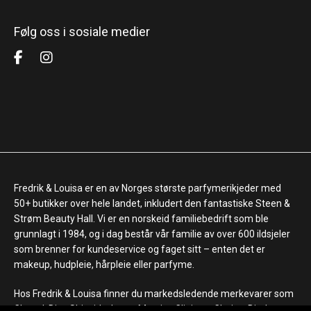
Følg oss i sosiale medier
Fredrik & Louisa er en av Norges største parfymerikjeder med
50+ butikker over hele landet, inkludert den fantastiske Steen &
Strøm Beauty Hall. Vi er en norskeid familiebedrift som ble
grunnlagt i 1984, og i dag består vår familie av over 600 ildsjeler
som brenner for kundeservice og faget sitt – enten det er
makeup, hudpleie, hårpleie eller parfyme.
Hos Fredrik & Louisa finner du markedsledende merkevarer som
Chanel, Dior, Shiseido, Laura Mercier, Clinique, Clarins, Biotherm,