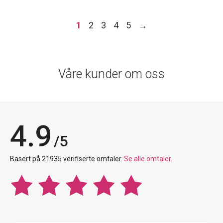
1
2
3
4
5
→
Våre kunder om oss
4.9
/5
Basert på 21935 verifiserte omtaler.
Se alle omtaler.