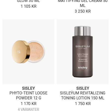
GLOW 30 ML
MATTIFYING GEL CREAM 50
ML
1 105
KR
3 250
KR
SISLEY
SISLEY
PHYTO-TEINT LOOSE
SISLEŸUM REVITALIZING
POWDER 12 G
TONING LOTION 150 ML
1 170
KR
1 750
KR
4 VARIANTER