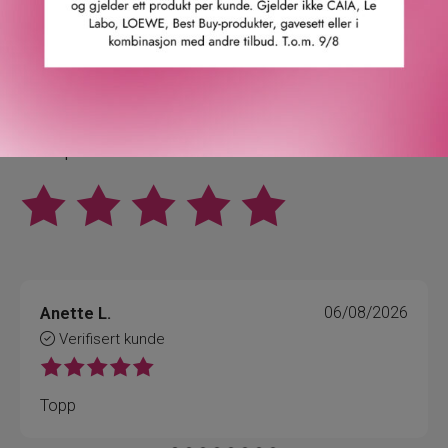
4.9
/5
Basert på 21963 verifiserte omtaler.
Se alle omtaler.
Anette L.
06/08/2026
Verifisert kunde
Topp