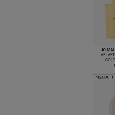
JO MA
VELVET
COLO