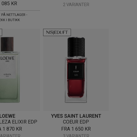
1 085
KR
2 VARIANTER
 PÅ NETTLAGER -
EKK I BUTIKK
LOEWE
YVES SAINT LAURENT
LEZA ELIXIR EDP
COEUR EDP
A
1 870
KR
FRA
1 650
KR
VARIANTER
3 VARIANTER