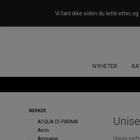
Vi fant ikke siden du lette etter, 
Våre 50+ butikker i Norge
NYHETER
KA
MERKER
Unise
ACQUA DI PARMA
Aerin
Unisex parfy
Amouage