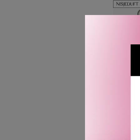
JO MA
GRAPEF
F
2 