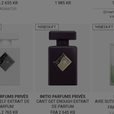
A
2 655
KR
1 985
KR
VARIANTER
TOMT
SJ
PARFUMS PRIVÉS
INITIO PARFUMS PRIVÉS
LF EXTRAIT DE
CAN’T GET ENOUGH EXTRAIT
AIRE SUTI
PARFUM
DE PARFUM
FR
A
2 765
KR
FRA
2 645
KR
2 