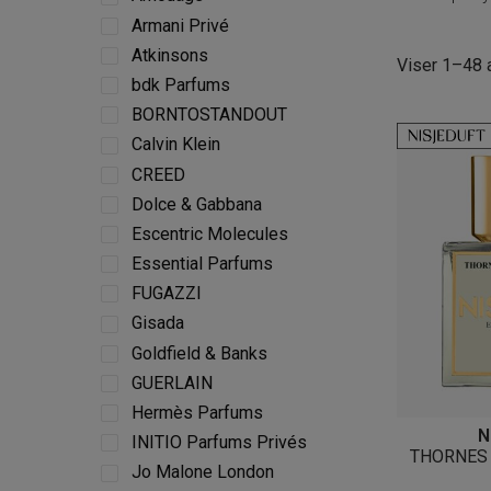
Armani Privé
Atkinsons
Viser 1–48 a
bdk Parfums
BORNTOSTANDOUT
Calvin Klein
CREED
Dolce & Gabbana
Escentric Molecules
Essential Parfums
FUGAZZI
Gisada
Goldfield & Banks
GUERLAIN
Hermès Parfums
N
INITIO Parfums Privés
THORNES
Jo Malone London