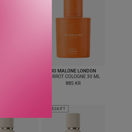
IAL PARFUMS
JO MALONE LONDON
ATTE BY JORDI
CARROT COLOGNE 30 ML
Z EAU DE PARFUM
885
KR
RA
305
KR
VARIANTER