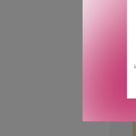
BDK
SILVER C
DE
FR
2 