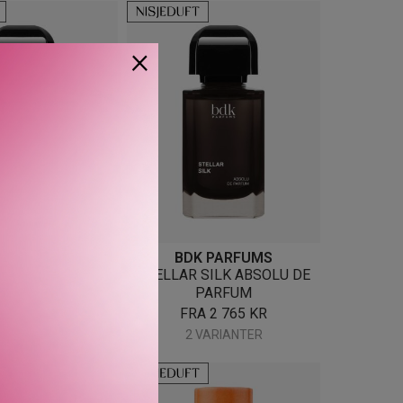
×
 PARFUMS
BDK PARFUMS
DISIO ABSOLU DE
STELLAR SILK ABSOLU DE
PARFUM
PARFUM
A
2 765
KR
FRA
2 765
KR
VARIANTER
2 VARIANTER