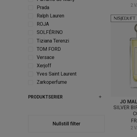
2 
Prada
Ralph Lauren
ROJA
SOLFÉRINO
Tiziana Terenzi
TOM FORD
Versace
Xerjoff
Yves Saint Laurent
Zarkoperfume
PRODUKTSERIER
JO MA
SILVER BI
C
F
Nullstill filter
2 