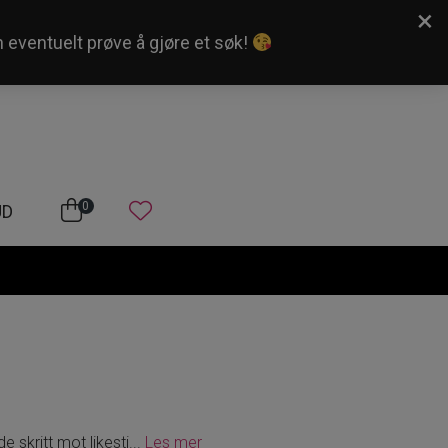
×
n eventuelt prøve å gjøre et søk!
Kundeservice
Logg inn
0
UD
 skritt mot likesti
...
Les mer