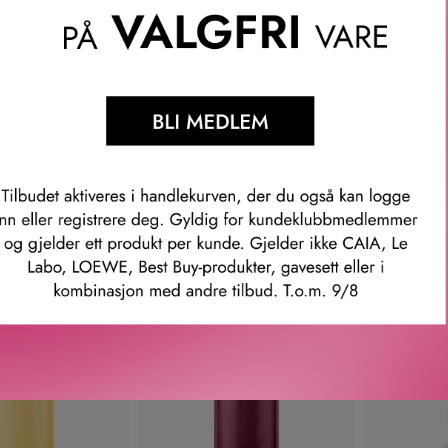
 PARFUMS
GOLDFIELD & BANKS
ESSENT
EREMONY ABSOLU
ROSE MAGNITUDE EDP 100
AMBRE L
 PARFUM
ML
FERNANDE
A
2 765
KR
2 860
KR
F
VARIANTER
2 