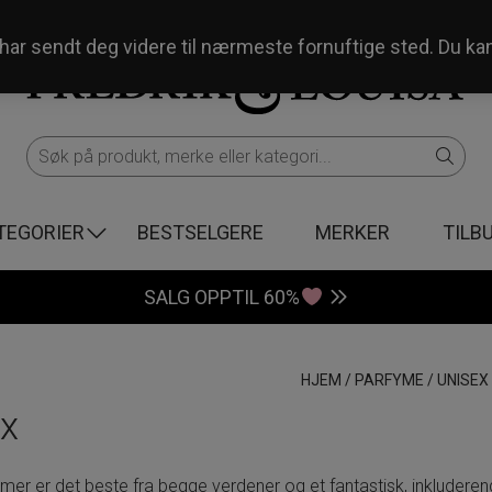
og har sendt deg videre til nærmeste fornuftige sted. Du ka
TEGORIER
BESTSELGERE
MERKER
TILB
SALG OPPTIL 60%
HJEM
/
PARFYME
/
UNISEX
x
mer er det beste fra begge verdener og et fantastisk, inkluderende