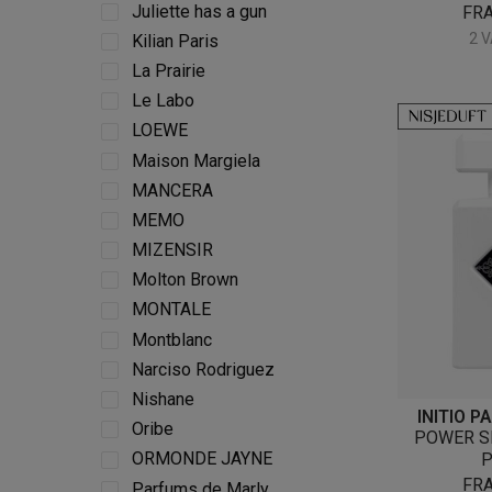
Juliette has a gun
FR
2 
Kilian Paris
La Prairie
Le Labo
LOEWE
Maison Margiela
MANCERA
MEMO
MIZENSIR
Molton Brown
MONTALE
Montblanc
Narciso Rodriguez
Nishane
INITIO 
Oribe
POWER SE
ORMONDE JAYNE
FR
Parfums de Marly