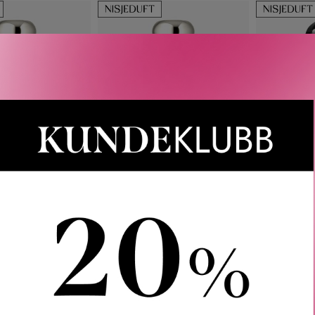
LONE LONDON
JO MALONE LONDON
BDK
RUIT COLOGNE
LIME BASIL & MANDARIN
OUD PARA
COLOGNE
RA
850
KR
FRA
850
KR
FR
VARIANTER
2 VARIANTER
2 