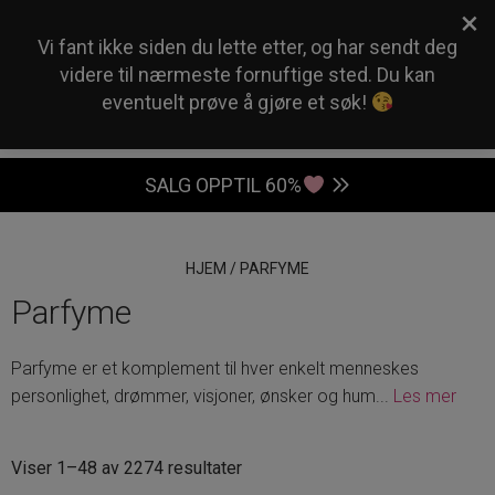
×
0
Vi fant ikke siden du lette etter, og har sendt deg
videre til nærmeste fornuftige sted. Du kan
eventuelt prøve å gjøre et søk!
SALG OPPTIL 60%
HJEM
/
PARFYME
Parfyme
Parfyme er et komplement til hver enkelt menneskes
personlighet, drømmer, visjoner, ønsker og hum
...
Les mer
Sortert
Viser 1–48 av 2274 resultater
etter