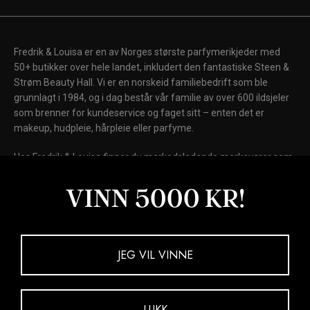
Fredrik & Louisa er en av Norges største parfymerikjeder med
50+ butikker over hele landet, inkludert den fantastiske Steen &
Strøm Beauty Hall. Vi er en norskeid familiebedrift som ble
grunnlagt i 1984, og i dag består vår familie av over 600 ildsjeler
som brenner for kundeservice og faget sitt – enten det er
makeup, hudpleie, hårpleie eller parfyme.
Hos Fredrik & Louisa finner du markedsledende merkevarer som
Chanel, Dior, Shiseido, Laura Mercier, Clinique, Clarins, Biotherm,
Lancôme og Elizabeth Arden, samt internasjonale kultmerker
VINN 5000 KR!
som Fenty Beauty, MAC Cosmetics, Kiehl's, NARS, Drunk
Elephant, La Mer og Giorgio Armani Beauty.
Kjøp nå. Betal senere.
JEG VIL VINNE
LUKK