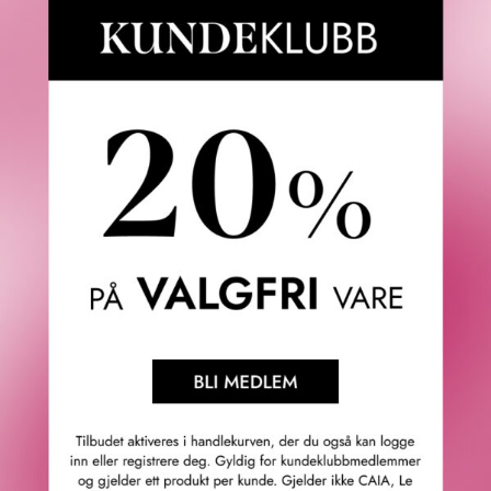
CAROLINA HERRERA
KUNDEKLUBB 20%
BAD BOY COBALT ELIXIR
FENTY SKIN
FRA
1 225
KR
HEY BOUQUET ALL OVER
BODY MIST
2 VARIANTER
FRA
275
KR
2 VARIANTER