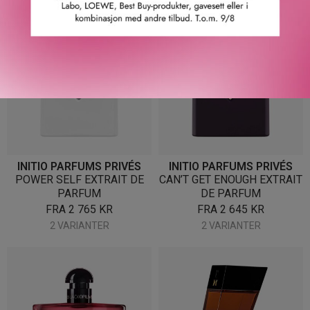
INITIO PARFUMS PRIVÉS
INITIO PARFUMS PRIVÉS
POWER SELF EXTRAIT DE
CAN’T GET ENOUGH EXTRAIT
PARFUM
DE PARFUM
FRA
2 765
KR
FRA
2 645
KR
2 VARIANTER
2 VARIANTER