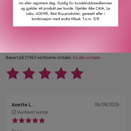
Våre kunder om oss
4.9
/5
Basert på 21963 verifiserte omtaler.
Se alle omtaler.
Anette L.
06/08/2026
Verifisert kunde