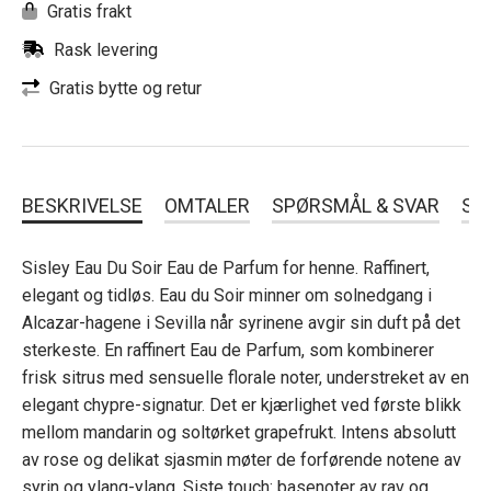
Gratis frakt
Rask levering
Gratis bytte og retur
BESKRIVELSE
OMTALER
SPØRSMÅL & SVAR
SL
Sisley Eau Du Soir Eau de Parfum for henne. Raffinert,
elegant og tidløs. Eau du Soir minner om solnedgang i
Alcazar-hagene i Sevilla når syrinene avgir sin duft på det
sterkeste. En raffinert Eau de Parfum, som kombinerer
frisk sitrus med sensuelle florale noter, understreket av en
elegant chypre-signatur. Det er kjærlighet ved første blikk
mellom mandarin og soltørket grapefrukt. Intens absolutt
av rose og delikat sjasmin møter de forførende notene av
syrin og ylang-ylang. Siste touch: basenoter av rav og