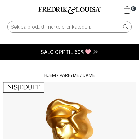
0
SALG OPPTIL 60%
HJEM
/
PARFYME
/
DAME