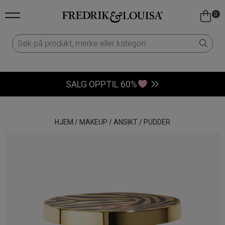
0
SALG OPPTIL 60%
HJEM
/
MAKEUP
/
ANSIKT
/
PUDDER