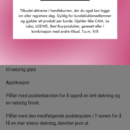
Effekt og innhold
• «Three-Butters»-komplekset, som er en unik blanding av
tre ultramyknende, plantebaserte smørtyper: Kakaosmør,
Mangosmør og Cupuaçus-smør myker huden, motvirker
tørrhet, beskytter, beroliger og bidrar til å opprettholde
hudens smidighet og elastisitet .
• Hibiskus ekstrakt har tonende egenskaper og er en kilde
til naturlig glød.
Applikasjon
Påfør med pudderbørsten for å oppnå en lett dekning og
en naturlig finish.
Påfør med den medfølgende pudderputen i T-sonen for å
få en mer intens dekning, deretter jevn ut.