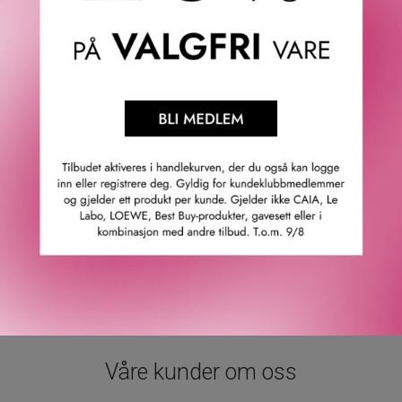
· Duftfamilie: Aromatic.
· Finnes også som refill.
· Åtte duftpinner inkludert.
Toppnoter: Fikentreblad, kardemomme og bergamott.
Hjertenoter: Sjøfennikel, sjasmin og fiolblader.
Bunnoter: Saltet sypress, sedertre og musk.
100% vegansk formula*, cruelty free og ansvarlig
produsert i England.
* Ingen ingredienser av animalsk opprinnelse.
GTIN: 5030805014068
Leverandørs artikkelnummer: 59562
Våre kunder om oss