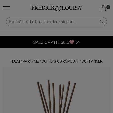
0
SALG OPPTIL 60%
HJEM
/
PARFYME
/
DUFTLYS OG ROMDUFT
/
DUFTPINNER