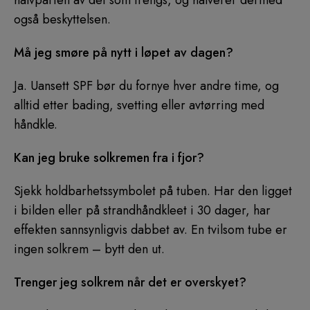
halvparten av det som trengs, og halverer dermed
også beskyttelsen.
Må jeg smøre på nytt i løpet av dagen?
Ja. Uansett SPF bør du fornye hver andre time, og
alltid etter bading, svetting eller avtørring med
håndkle.
Kan jeg bruke solkremen fra i fjor?
Sjekk holdbarhetssymbolet på tuben. Har den ligget
i bilden eller på strandhåndkleet i 30 dager, har
effekten sannsynligvis dabbet av. En tvilsom tube er
ingen solkrem – bytt den ut.
Trenger jeg solkrem når det er overskyet?