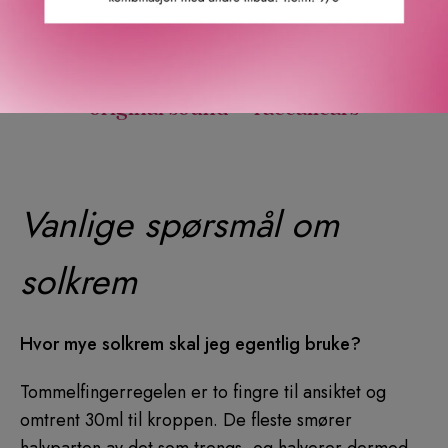
or spf stick?
@Caudalie
@vmcomms gifted*
#spf
#spf50
#caudalie
#summerskincare
#summerskin
♬
original sound – raceallcars
Vanlige spørsmål om
solkrem
Hvor mye solkrem skal jeg egentlig bruke?
Tommelfingerregelen er to fingre til ansiktet og
omtrent 30ml til kroppen. De fleste smører