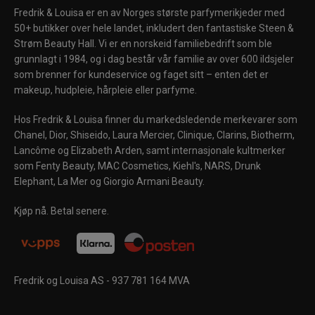
Fredrik & Louisa er en av Norges største parfymerikjeder med
50+ butikker over hele landet, inkludert den fantastiske Steen &
Strøm Beauty Hall. Vi er en norskeid familiebedrift som ble
grunnlagt i 1984, og i dag består vår familie av over 600 ildsjeler
som brenner for kundeservice og faget sitt – enten det er
makeup, hudpleie, hårpleie eller parfyme.
Hos Fredrik & Louisa finner du markedsledende merkevarer som
Chanel, Dior, Shiseido, Laura Mercier, Clinique, Clarins, Biotherm,
Lancôme og Elizabeth Arden, samt internasjonale kultmerker
VINN 5000 KR!
som Fenty Beauty, MAC Cosmetics, Kiehl's, NARS, Drunk
Elephant, La Mer og Giorgio Armani Beauty.
Kjøp nå. Betal senere.
JEG VIL VINNE
LUKK
Fredrik og Louisa AS - 937 781 164 MVA