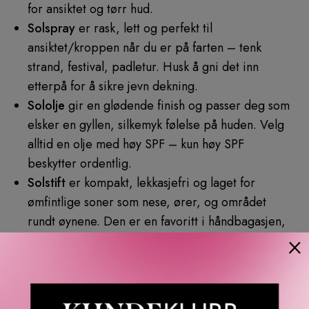
for ansiktet og tørr hud.
Solspray
er rask, lett og perfekt til
ansiktet/kroppen når du er på farten – tenk
strand, festival, padletur. Husk å gni det inn
etterpå for å sikre jevn dekning.
Sololje
gir en glødende finish og passer deg som
elsker en gyllen, silkemyk følelse på huden. Velg
alltid en olje med høy SPF – kun høy SPF
beskytter ordentlig.
Solstift
er kompakt, lekkasjefri og laget for
ømfintlige soner som nese, ører, og området
rundt øynene. Den er en favoritt i håndbagasjen,
×
på ski og i sekken til barnefamilier, siden den
påføres uten søl og uten klissete fingre. Perfekt til
å friske opp beskyttelsen midt på dagen, også
utenpå sminke.