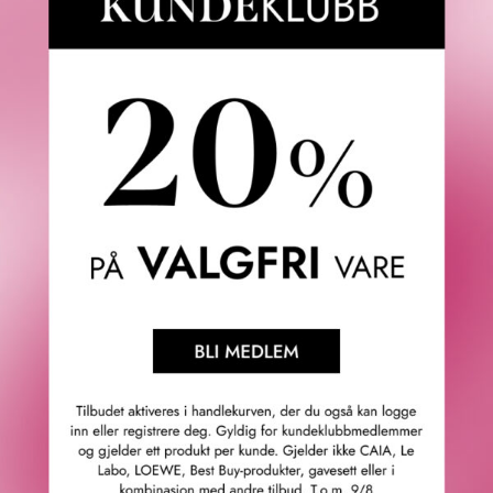
Solgelé
er lett og vannbasert, trekker raskt inn
uten å etterlate en klissete film – et smart valg for
fet hud og ansikt som lett blir blankt.
Solpudder med SPF
er den diskré redningen midt
på dagen – transparent eller tonet, og frisker
opp beskyttelsen utenpå sminken uten å ødelegge
looken.
Sun Milk
er den allsidige mellomformen – lettere
enn krem, fyldigere enn spray, og gjør seg like
godt på ansikt som på kropp.
@itsjuliaxoxo_
Are we team spray, cream