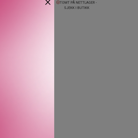
×
TOMT PÅ NETTLAGER -
VAR:
ER:
VAR:
ER:
SJEKK I BUTIKK
2
1
2
1
750 KR.
925 KR.
750 KR.
925 KR.