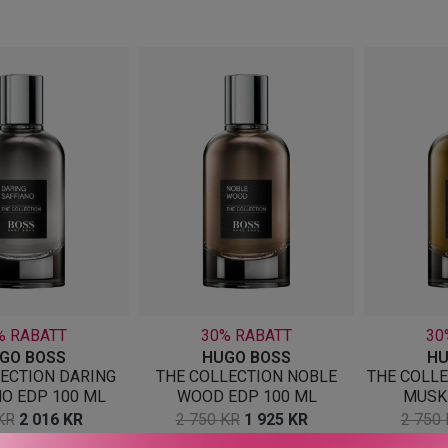
etter
nyeste
% RABATT
30% RABATT
30
GO BOSS
HUGO BOSS
HU
ECTION DARING
THE COLLECTION NOBLE
THE COLL
O EDP 100 ML
WOOD EDP 100 ML
MUSK
OPPRINNELIG
NÅVÆRENDE
OPPRINNELIG
NÅVÆRENDE
KR
2 016
KR
2 750
KR
1 925
KR
2 750
PRIS
PRIS
PRIS
PRIS