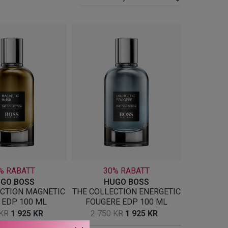
% RABATT
30% RABATT
GO BOSS
HUGO BOSS
ECTION MAGNETIC
THE COLLECTION ENERGETIC
 EDP 100 ML
FOUGERE EDP 100 ML
OPPRINNELIG
NÅVÆRENDE
OPPRINNELIG
NÅVÆRENDE
KR
1 925
KR
2 750
KR
1 925
KR
PRIS
PRIS
PRIS
PRIS