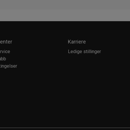
enter
Karriere
rvice
Ledige stillinger
ubb
ingelser