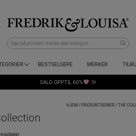
TEGORIER
BESTSELGERE
MERKER
TILB
SALG OPPTIL 60%
HJEM
/
PRODUKTSERIER
/
THE COL
ollection
Sortert
resultater