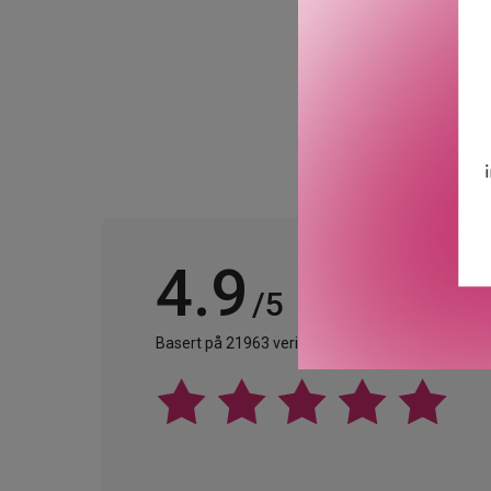
4.9
/5
Basert på 21963 verifiserte omtaler.
Se alle omta