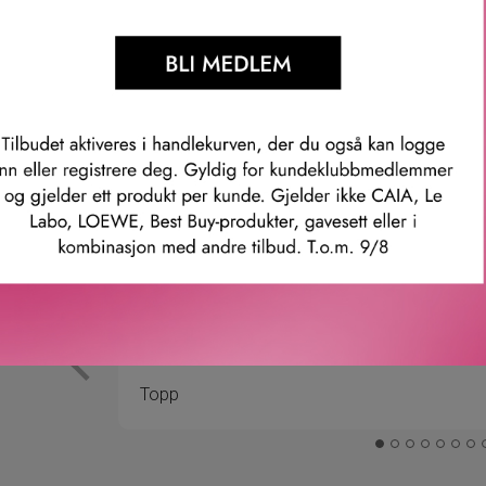
PRIS
PRIS
VAR:
ER:
2
1
750 KR.
925 KR.
Våre kunder om oss
Anette L.
Verifisert kunde
ler.
Topp