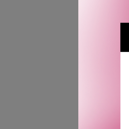
30
HU
THE COLLE
COLOGN
2 750