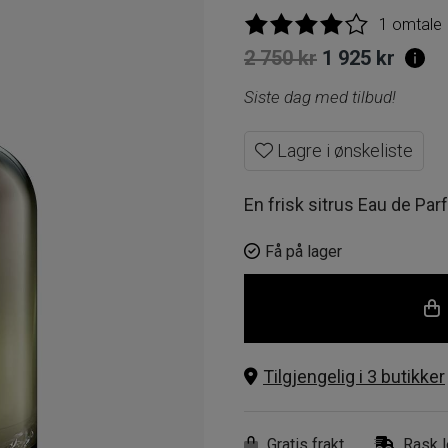
1 omtale
Opprinnelig
Nåv
2 750
kr
1 925
kr
pris
pris
Siste dag med tilbud!
var:
er:
Lagre i ønskeliste
2
1
750 kr.
925 k
En frisk sitrus Eau de Par
Få på lager
Tilgjengelig i 3 butikker
Gratis frakt
Rask l