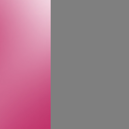
 til. Den sofistikerte
s eleganse, kvalitet og
alfa og omega i den
ukturen fremheves av
ft i BOSS The Collection
gante flakongen er prydet
tens farge og intensitet.