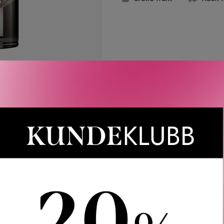
LER
SPØRSMÅL & SVAR
SLIK GJØR DU
INGREDIEN
n Eau de Parfum Vigorous Cologne.