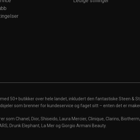
rvice
Ledige stillinger
ubb
ingelser
 med 50+ butikker over hele landet, inkludert den fantastiske Steen & St
 ildsjeler som brenner for kundeservice og faget sitt – enten det er make
r som Chanel, Dior, Shiseido, Laura Mercier, Clinique, Clarins, Biother
ARS, Drunk Elephant, La Mer og Giorgio Armani Beauty.