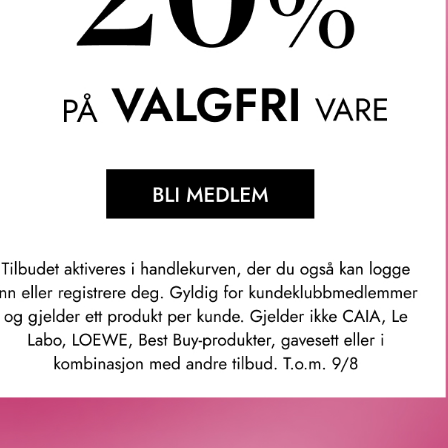
 BOSS. Hver anledning har en kleskode – og en parfyme som hører
nne igjen. Nå uttrykkes denne karakteristiske signaturen av tidlø
leksjon med åtte uimotståelige herredufter: BOSS The Collection.
 for Men er et perfekt bilde på den klassiske hvite skjorten – 
derobe og et symbol på tidløs eleganse. Den ikoniske sitrusstr
m gir kropp og karakter til den klare bergamotten. Hver enkelt du
g omhu – akkurat slik en skredder skaper utsøkt couture. Den ele
uture-inspirert stoffetikett. Den funklende finishen fremhever duf
om gir en eksplosjon av ren friskhet.
mer: 66405
Våre kunder om oss