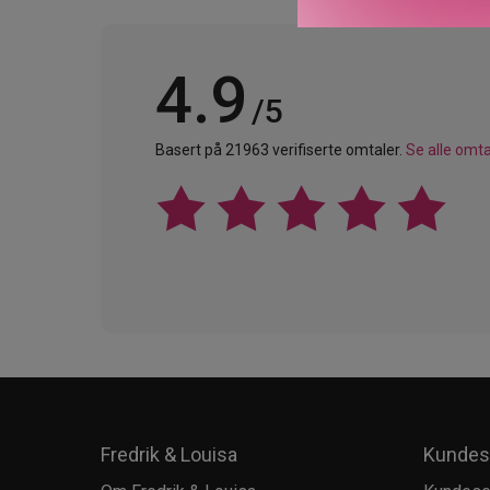
4.9
/5
Basert på 21963 verifiserte omtaler.
Se alle omta
Fredrik & Louisa
Kundes