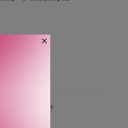
×
SER
OM MERKEVAREN