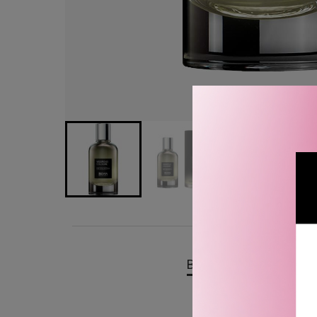
BESKRIVELSE
OMTA
Hugo Boss The Collectio