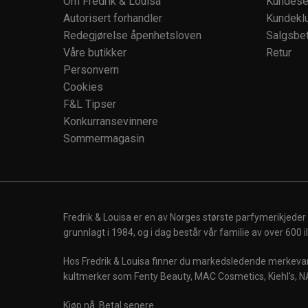
Om Fredrik & Louisa
Kundese
Autorisert forhandler
Kundekl
Redegjørelse åpenhetsloven
Salgsbet
Våre butikker
Retur
Personvern
Cookies
F&L Tipser
Konkurransevinnere
Sommermagasin
Fredrik & Louisa er en av Norges største parfymerikjeder
grunnlagt i 1984, og i dag består vår familie av over 600
Hos Fredrik & Louisa finner du markedsledende merkevare
kultmerker som Fenty Beauty, MAC Cosmetics, Kiehl's, N
Kjøp nå. Betal senere.