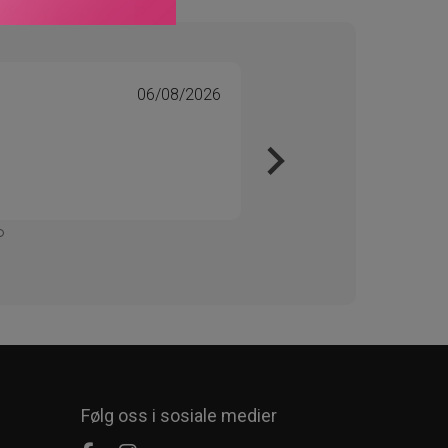
06/08/2026
Tone 
Veri
Kjapt 
Enkelt
Følg oss i sosiale medier